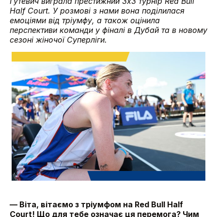
Гутевич виграла престижний 3х3 турнір Red Bull
Half Court. У розмові з нами вона поділилася
емоціями від тріумфу, а також оцінила
перспективи команди у фіналі в Дубай та в новому
сезоні жіночої Суперліги.
— Віта, вітаємо з тріумфом на Red Bull Half
Court! Що для тебе означає ця перемога? Чим