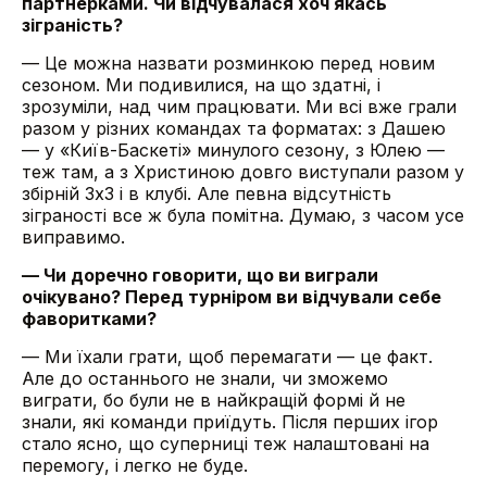
партнерками. Чи відчувалася хоч якась
зіграність?
— Це можна назвати розминкою перед новим
сезоном. Ми подивилися, на що здатні, і
зрозуміли, над чим працювати. Ми всі вже грали
разом у різних командах та форматах: з Дашею
— у «Київ-Баскеті» минулого сезону, з Юлею —
теж там, а з Христиною довго виступали разом у
збірній 3х3 і в клубі. Але певна відсутність
зіграності все ж була помітна. Думаю, з часом усе
виправимо.
— Чи доречно говорити, що ви виграли
очікувано? Перед турніром ви відчували себе
фаворитками?
— Ми їхали грати, щоб перемагати — це факт.
Але до останнього не знали, чи зможемо
виграти, бо були не в найкращій формі й не
знали, які команди приїдуть. Після перших ігор
стало ясно, що суперниці теж налаштовані на
перемогу, і легко не буде.