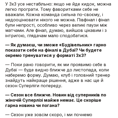
У 3х3 усе нестабільно: якщо не йде кидок, можна
легко програти. Тому фаворитками себе не
вважали. Кожна команда сильна по-своєму, і
недооцінювати нікого не можна. Півфінал і фінал
були непрості, особливо через великі паузи між
матчами. Але фінал, думаю, вийшов цікавим і з
інтригою, глядачам мало сподобатися.
— Як думаєш, чи зможе «Будівельник» гарно
показати себе на фіналі в Дубаї? Чи будете
окремо тренуватися у форматі 3х3?
— Поки рано говорити, як ми проявимо себе в
Дубаї — буде видно ближче до листопада, коли
наберемо форму. Думаю, клуб і головний тренер
знайдуть найкраще рішення, адже в нас ще й
сезон Суперліги попереду.
— Сезон все ближче. Новин від суперників по
жіночій Суперлізі майже немає. Це скоріше
гарна новина чи погана?
— Сезон уже зовсім скоро, і ми почнемо