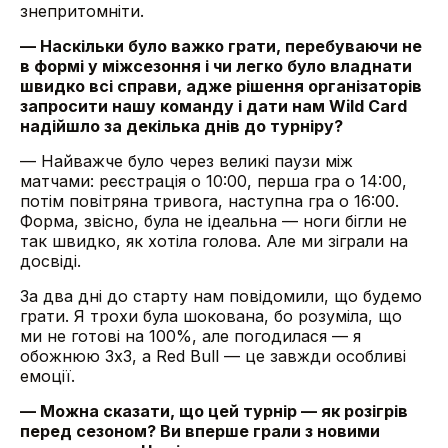
знепритомніти.
— Наскільки було важко грати, перебуваючи не
в формі у міжсезоння і чи легко було владнати
швидко всі справи, адже рішення організаторів
запросити нашу команду і дати нам Wild Card
надійшло за декілька днів до турніру?
— Найважче було через великі паузи між
матчами: реєстрація о 10:00, перша гра о 14:00,
потім повітряна тривога, наступна гра о 16:00.
Форма, звісно, була не ідеальна — ноги бігли не
так швидко, як хотіла голова. Але ми зіграли на
досвіді.
За два дні до старту нам повідомили, що будемо
грати. Я трохи була шокована, бо розуміла, що
ми не готові на 100%, але погодилася — я
обожнюю 3х3, а Red Bull — це завжди особливі
емоції.
— Можна сказати, що цей турнір — як розігрів
перед сезоном? Ви вперше грали з новими