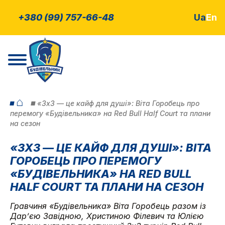
+380 (99) 757-66-48
Ua
En
⌂
«3х3 — це кайф для душі»: Віта Горобець про
перемогу «Будівельника» на Red Bull Half Court та плани
на сезон
«3Х3 — ЦЕ КАЙФ ДЛЯ ДУШІ»: ВІТА
ГОРОБЕЦЬ ПРО ПЕРЕМОГУ
«БУДІВЕЛЬНИКА» НА RED BULL
HALF COURT ТА ПЛАНИ НА СЕЗОН
Гравчиня «Будівельника» Віта Горобець разом із
Дарʼєю Завідною, Христиною Філевич та Юлією