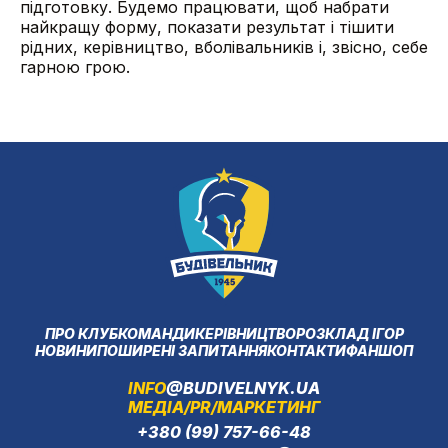
підготовку. Будемо працювати, щоб набрати
найкращу форму, показати результат і тішити
рідних, керівництво, вболівальників і, звісно, себе
гарною грою.
ПРО КЛУБ
КОМАНДИ
КЕРІВНИЦТВО
РОЗКЛАД ІГОР
НОВИНИ
ПОШИРЕНІ ЗАПИТАННЯ
КОНТАКТИ
ФАНШОП
INFO
@BUDIVELNYK.UA
МЕДІА/PR/МАРКЕТИНГ
+380 (99) 757-66-48