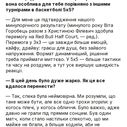
вона особлива для тебе порівняно з іншими
турнірами в баскетболі 5х5?
— Для мене це підтвердження нашого
минулорічного результату (минулого року Віта
Горобець разом з Христиною Філевич здобула
перемогу на Red Bull Half Court, — ред.).
Перемога у 3х3 — це завжди більше емоцій,
кайфу, драйву: граєш для душі, без зайвого
напруження. Формат динамічніший, рішення
треба приймати миттєво. У 5х5 — більше тактики
та часу на роздуми, а тут усе вирішує швидкість
реакції.
— В цей день було дуже жарко. Як це все
вдалося перенести?
— Так, спека була неймовірна. Ми розуміли, що
таке може бути, але все одно трохи згоріли: у
когось плечі, у когось обличчя. Було важко, адже
давно не грали під прямим сонцем. Був один
матч, коли стало настільки спекотно, що ми
майже не бігали, а більше ходили, аби не