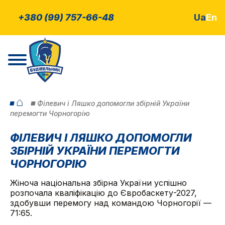
+380 (99) 757-66-48
Ua
En
⌂
Філевич і Ляшко допомогли збірній України
перемогти Чорногорію
ФІЛЕВИЧ І ЛЯШКО ДОПОМОГЛИ
ЗБІРНІЙ УКРАЇНИ ПЕРЕМОГТИ
ЧОРНОГОРІЮ
Жіноча національна збірна України успішно
розпочала кваліфікацію до Євробаскету-2027,
здобувши перемогу над командою Чорногорії —
71:65.