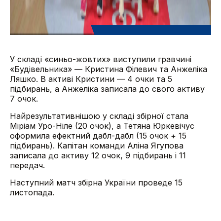
У складі «синьо-жовтих» виступили гравчині
«Будівельника» — Кристина Філевич та Анжеліка
Ляшко. В активі Кристини — 4 очки та 5
підбирань, а Анжеліка записала до свого активу
7 очок.
Найрезультативнішою у складі збірної стала
Міріам Уро-Ніле (20 очок), а Тетяна Юркевічус
оформила ефектний дабл-дабл (15 очок + 15
підбирань). Капітан команди Аліна Ягупова
записала до активу 12 очок, 9 підбирань і 11
передач.
Наступний матч збірна України проведе 15
листопада.