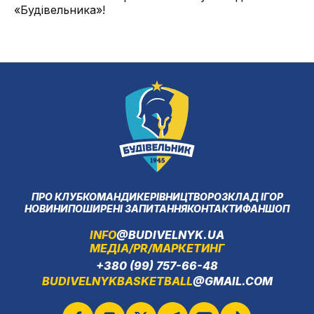
«Будівельника»!
ПРО КЛУБ
КОМАНДИ
КЕРІВНИЦТВО
РОЗКЛАД ІГОР
НОВИНИ
ПОШИРЕНІ ЗАПИТАННЯ
КОНТАКТИ
ФАНШОП
INFO
@BUDIVELNYK.UA
МЕДІА/PR/МАРКЕТИНГ
+380 (99) 757-66-48
BUDIVELNYKBASKETBALL
@GMAIL.COM