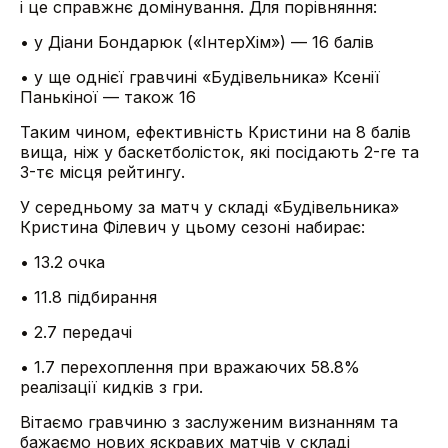
і це справжнє домінування. Для порівняння:
• у Діани Бондарюк («ІнтерХім») — 16 балів
• у ще однієї гравчині «Будівельника» Ксенії
Панькіної — також 16
Таким чином, ефективність Кристини на 8 балів
вища, ніж у баскетболісток, які посідають 2-ге та
3-тє місця рейтингу.
У середньому за матч у складі «Будівельника»
Кристина Філевич у цьому сезоні набирає:
• 13.2 очка
• 11.8 підбирання
• 2.7 передачі
• 1.7 перехоплення при вражаючих 58.8%
реалізації кидків з гри.
Вітаємо гравчиню з заслуженим визнанням та
бажаємо нових яскравих матчів у складі