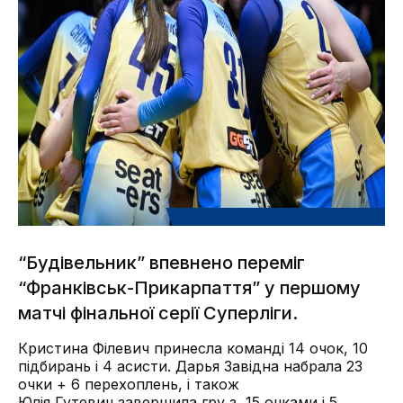
“Будівельник” впевнено переміг
“Франківськ-Прикарпаття” у першому
матчі фінальної серії Суперліги.
Кристина Філевич принесла команді 14 очок, 10
підбирань і 4 асисти. Дарья Завідна набрала 23
очки + 6 перехоплень, і також
Юлія Гутевич завершила гру з 15 очками і 5