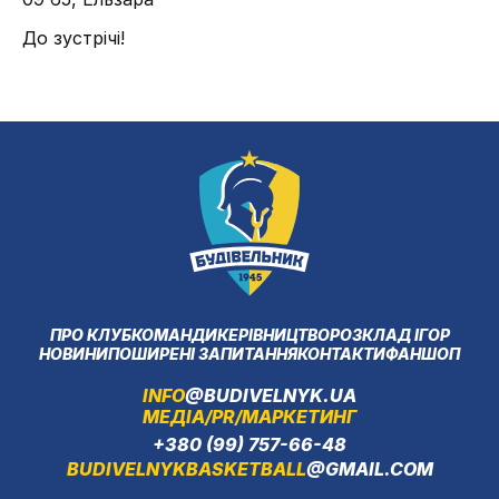
До зустрічі!
ПРО КЛУБ
КОМАНДИ
КЕРІВНИЦТВО
РОЗКЛАД ІГОР
НОВИНИ
ПОШИРЕНІ ЗАПИТАННЯ
КОНТАКТИ
ФАНШОП
INFO
@BUDIVELNYK.UA
МЕДІА/PR/МАРКЕТИНГ
+380 (99) 757-66-48
BUDIVELNYKBASKETBALL
@GMAIL.COM