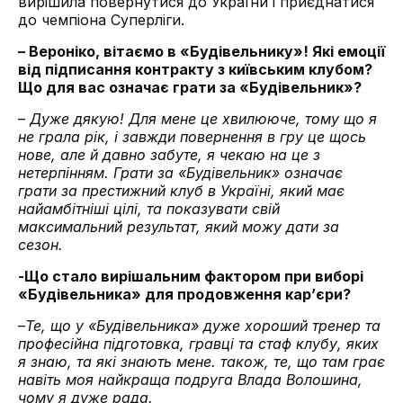
вирішила повернутися до України і приєднатися
до чемпіона Суперліги.
– Вероніко, вітаємо в «Будівельнику»! Які емоції
від підписання контракту з київським клубом?
Що для вас означає грати за «Будівельник»?
–
Дуже дякую! Для мене це хвилююче, тому що я
не грала рік, і завжди повернення в гру це щось
нове, але й давно забуте, я чекаю на це з
нетерпінням. Грати за «Будівельник» означає
грати за престижний клуб в Україні, який має
найамбітніші цілі, та показувати свій
максимальний результат, який можу дати за
сезон.
-Що стало вирішальним фактором при виборі
«Будівельника» для продовження кар’єри?
–
Те, що у «Будівельника» дуже хороший тренер та
професійна підготовка, гравці та стаф клубу, яких
я знаю, та які знають мене. також, те, що там грає
навіть моя найкраща подруга Влада Волошина,
чому я дуже рада.