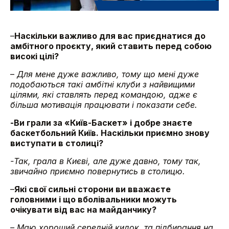
–
Наскільки важливо для вас приєднатися до
амбітного проєкту, який ставить перед собою
високі цілі?
–
Для мене дуже важливо, тому що мені дуже
подобаються такі амбітні клуби з найвищими
цілями, які ставлять перед командою, адже є
більша мотивація працювати і показати себе.
-Ви грали за «Київ-Баскет» і добре знаєте
баскетбольний Київ. Наскільки приємно знову
виступати в столиці?
-Так, грала в Києві, але дуже давно, тому так,
звичайно приємно повернутись в столицю.
–
Які свої сильні сторони ви вважаєте
головними і що вболівальники можуть
очікувати від вас на майданчику?
– Маю хороший середній кидок, та підбирання на