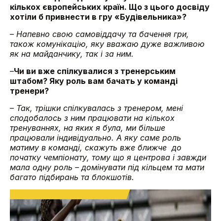
кількох європейських країн. Що з цього досвіду
хотіли б привнести в гру «Будівельника»?
– Напевно свою самовіддачу та бачення гри,
також комунікацію, яку вважаю дуже важливою
як на майданчику, так і за ним.
–
Чи ви вже спілкувалися з тренерським
штабом? Яку роль вам бачать у команді
тренери?
–
Так, трішки спілкувалась з тренером, мені
сподобалось з ним працювати на кількох
тренуваннях, на яких я була, ми більше
працювали індивідуально.
А яку саме роль
матиму в команді,
скажуть
вже ближче до
початку чемпіонату, тому що я центрова і завжди
мала одну роль – домінувати під кільцем та мати
багато підбирань та блокшотів.