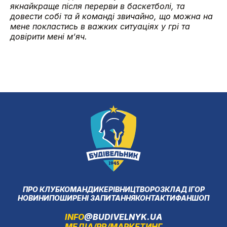
якнайкраще після перерви в баскетболі, та
довести собі та й команді звичайно, що можна на
мене покластись в важких ситуаціях у грі та
довірити мені мʼяч.
ПРО КЛУБ
КОМАНДИ
КЕРІВНИЦТВО
РОЗКЛАД ІГОР
НОВИНИ
ПОШИРЕНІ ЗАПИТАННЯ
КОНТАКТИ
ФАНШОП
INFO
@BUDIVELNYK.UA
МЕДІА/PR/МАРКЕТИНГ