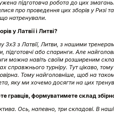
пружена підготовча робота до цих змага
ся про проведення цих зборів у Ризі та 
 що натренували.
орів у Латвії і Литві?
 3х3 з Латвії, Литви, з нашими тренера
ри, підготовчі або спаринги. Але найголов
ги можна навіть своїм розширеним склад
ах справжнього турніру. Тут цікаво, тому
ймовірна. Тому найголовніше, щоб на так
ета, яку ми хочемо досягти на цих трену
те гравців, формуватимете склад збірн
тива. Ось, напевно, три складові. В наші