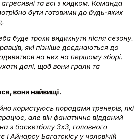
 агресивні та всі з кидком. Команда
потрібно бути готовими до будь-яких
д.
ба буде трохи видихнути після сезону.
равців, які пізніше доєднаються до
подивитися на них на першому зборі.
ухати далі, щоб вони грали та
юся, вони найвищі.
ійно користуюсь порадами тренерів, які
 працює, але він фанатично відданий
она з баскетболу 3х3, головного
 і Айнарсу Багатскісу у чоловічій