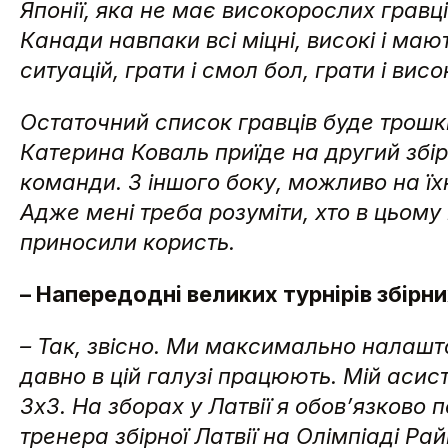
Японії, яка не має високорослих гравці
Канади навпаки всі міцні, високі і ма
ситуацій, грати і смол бол, грати і вис
Остаточний список гравців буде трошки
Катерина Коваль приїде на другий збір
команди. З іншого боку, можливо на їх
Адже мені треба розуміти, хто в цьому
приносили користь.
– Напередодні великих турнірів збірни
– Так, звісно. Ми максимально налашто
давно в цій галузі працюють. Мій асис
3х3. На зборах у Латвії я обов’язково
тренера збірної Латвії на Олімпіаді Р