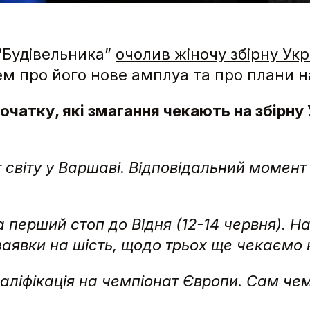
“Будівельника”
очолив жіночу збірну Укр
ем про його нове амплуа та про плани на
очатку, які змагання чекають на збірну
т світу у Варшаві. Відповідальний момент
 перший стоп до Відня (12-14 червня). На
аявки на шість, щодо трьох ще чекаємо н
валіфікація на чемпіонат Європи. Сам чем