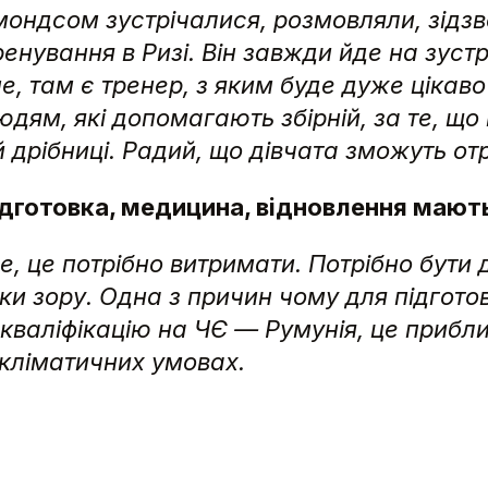
ймондсом зустрічалися, розмовляли, зід
нування в Ризі. Він завжди йде на зустрі
ме, там є тренер, з яким буде дуже цікав
людям, які допомагають збірній, за те, 
 дрібниці. Радий, що дівчата зможуть отр
 підготовка, медицина, відновлення маю
е, це потрібно витримати. Потрібно бути 
чки зору.
Одна з причин чому для підготов
кваліфікацію на ЧЄ — Румунія, це прибли
 кліматичних умовах.