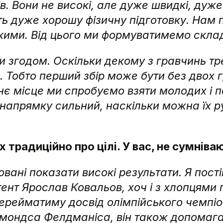
в. Вони не високі, але дуже швидкі, дуже
ють дуже хорошу фізичну підготовку. Нам 
окими.
Від цього ми формуватимемо скла
 згодом. Оскільки декому з гравчинь тре
. Тобто перший збір може бути без двох г
нє місце ми спробуємо взяти молодих і 
 напрямку сильний, наскільки можна їх р
х традиційно про цілі. У вас, не сумніва
вані показати високі результати. Я пост
тент Ярослав Ковальов, хоч і з хлопцями
 перейматиму досвід олімпійського чемпі
аймондса Фелдманіса, він також допомагає