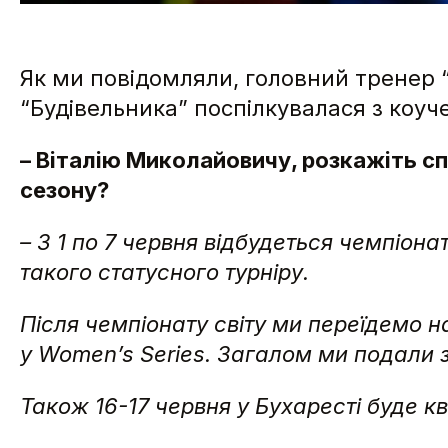
Як ми повідомляли, головний тренер 
“Будівельника” поспілкувалася з коуч
– Віталію Миколайовичу, розкажіть сп
сезону?
– З 1 по 7 червня відбудеться чемпіона
такого статусного турніру.
Після чемпіонату світу ми переїдемо на
у Women’s Series. Загалом ми подали з
Також 16-17 червня у Бухаресті буде к