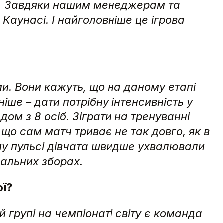
нь. Завдяки нашим менеджерам та
Каунасі. І найголовніше це ігрова
ми. Вони кажуть, що на даному етапі
ніше – дати потрібну інтенсивність у
ом з 8 осіб. Зіграти на тренуванні
 що сам матч триває не так довго, як в
ому пульсі дівчата швидше ухвалювали
вальних зборах.
ої?
й групі на чемпіонаті світу є команда