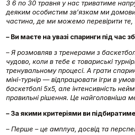
З 6 по 30 травня у нас триватиме на
деяким особистим зв’язкам ми домовили
частина, де ми можемо перевірити те,
– Ви маєте на увазі спаринги під час зб
–
Я розмовляв з тренерами з баскетболу
чудово, коли в тебе є товариські турні
тренувальному процесі. А грати спарин
міні-турнір — відпрацювати ігри в умов
баскетболі 5х5, але інтенсивність не
правильні рішення. Це найголовніша м
– За якими критеріями ви підбиратиме
– Перше – це амплуа, досвід та перспек