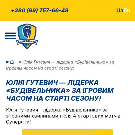
+380 (99) 757-66-48
Ua
En
⌂
Юлія Гутевич — лідерка «Будівельника» за
ігровим часом на старті сезону!
ЮЛІЯ ГУТЕВИЧ — ЛІДЕРКА
«БУДІВЕЛЬНИКА» ЗА ІГРОВИМ
ЧАСОМ НА СТАРТІ СЕЗОНУ!
Юлія Гутевич – лідерка «Будівельника» за
зіграними хвилинами після 4 стартових матчів
Суперліги!