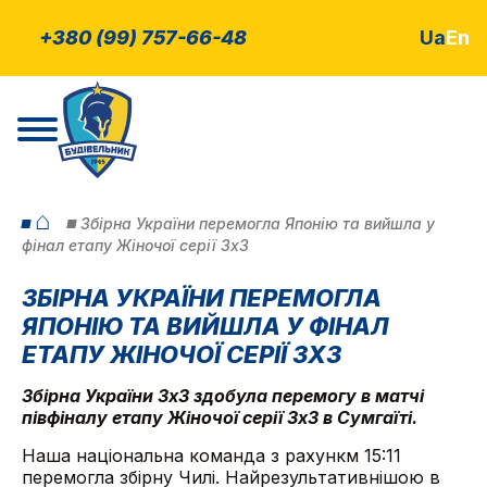
+380 (99) 757-66-48
Ua
En
⌂
Збірна України перемогла Японію та вийшла у
фінал етапу Жіночої серії 3х3
ЗБІРНА УКРАЇНИ ПЕРЕМОГЛА
ЯПОНІЮ ТА ВИЙШЛА У ФІНАЛ
ЕТАПУ ЖІНОЧОЇ СЕРІЇ 3Х3
Збірна України 3х3 здобула перемогу в матчі
півфіналу етапу Жіночої серії 3х3 в Сумгаїті.
Наша національна команда з рахункм 15:11
перемогла збірну Чилі. Найрезультативнішою в