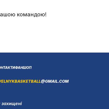
 нашою командою!
ОНТАКТИ
ФАНШОП
VELNYKBASKETBALL
@GMAIL.COM
а захищені