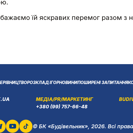
ою.
а бажаємо їй яскравих перемог разом з
ЕРІВНИЦТВО
РОЗКЛАД ІГОР
НОВИНИ
ПОШИРЕНІ ЗАПИТАННЯ
К
.UA
МЕДІА/PR/МАРКЕТИНГ
BUDI
+380 (99) 757-66-48
© БК «Будівельник», 2026. Всі прав