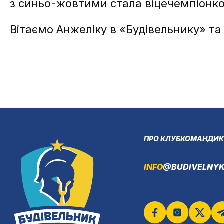
з синьо-жовтими стала віцечемпіонк
Вітаємо Анжеліку в «Будівельнику» т
ПРО КЛУБ
КОМАНДИ
К
INFO
@BUDIVELNYK