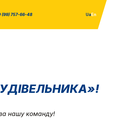
 (99) 757-66-48
Ua
En
УДІВЕЛЬНИКА»!
 за нашу команду!