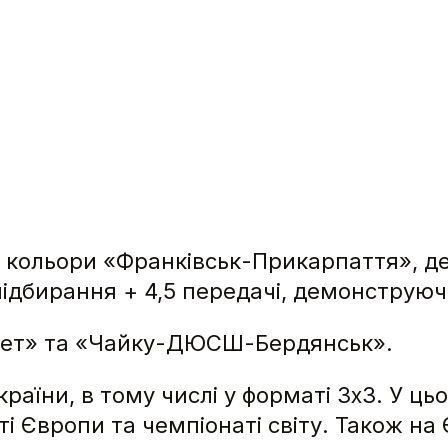
 кольори «Франківськ-Прикарпаття», де
підбирання + 4,5 передачі, демонструючи
скет» та «Чайку-ДЮСШ-Бердянськ».
країни, в тому числі у форматі 3х3. У ц
і Європи та чемпіонаті світу. Також на