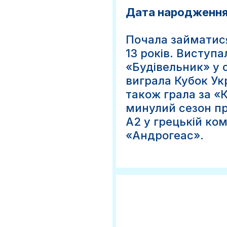
Дата народження:
Почала займатис
13 років. Виступа
«Будівельник» у с
виграла Кубок Ук
також грала за «К
минулий сезон про
А2 у грецькій ко
«Андрогеас».