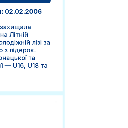
: 02.02.2006
 захищала
а Літній
олодіжній лізі за
 з лідерок.
юнацької та
ї — U16, U18 та