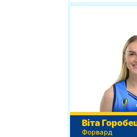
Віта Горобе
Форвард