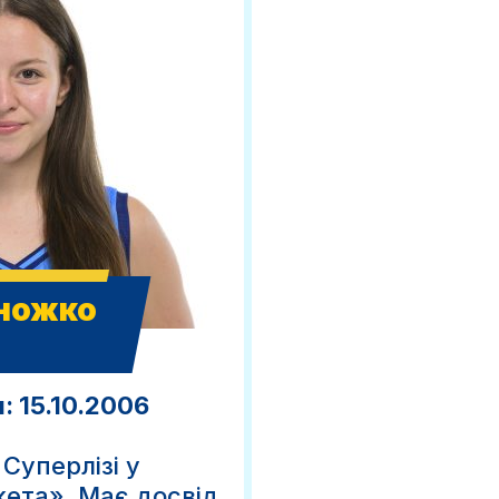
ножко
 15.10.2006
Суперлізі у
кета». Має досвід