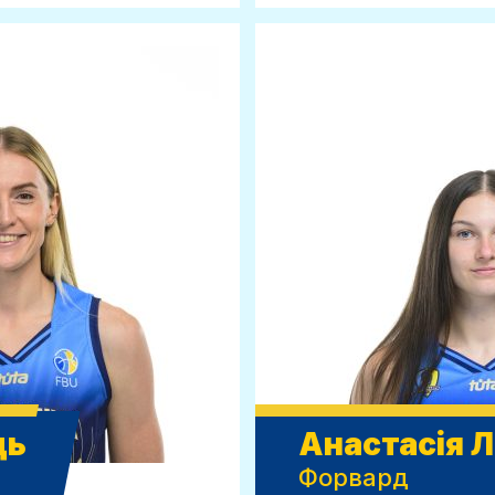
ць
Анастасія 
Форвард