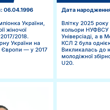
 06.04.1996
Дата народження
піонка України,
Влітку 2025 року
ії жіночої
кольори НУФВСУ н
2017/2018.
Універсіаді, а в М
рну України на
КСЛ 2 була однією
 Європи — у 2017
Викликалась до 
молодіжної збірно
U20.