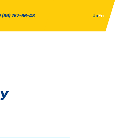
 (99) 757-66-48
Ua
En
КУ