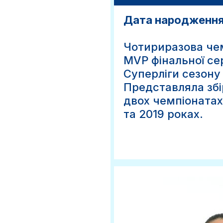
Дата народження:
Чотириразова чем
MVP фінальної сер
Суперліги сезону 
Представляла збі
двох чемпіонатах
та 2019 роках.