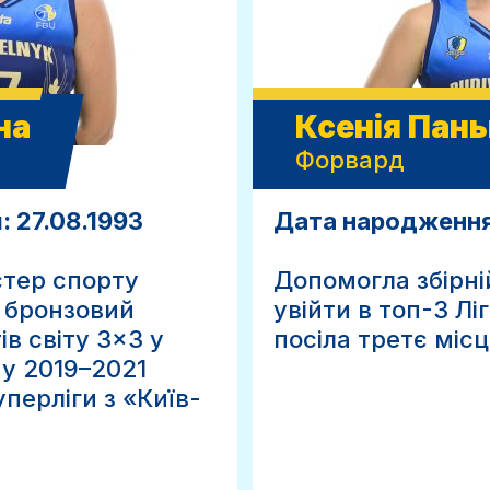
на
Ксенія Пань
Форвард
 27.08.1993
Дата народження
тер спорту
Допомогла збірні
і бронзовий
увійти в топ-3 Лі
в світу 3×3 у
посіла третє місц
, у 2019–2021
перліги з «Київ-