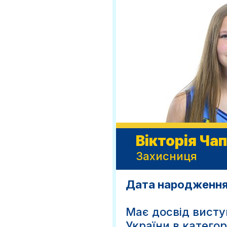
Вікторія Ча
Захисниця
Дата народження
Має досвід виступ
України в категорі