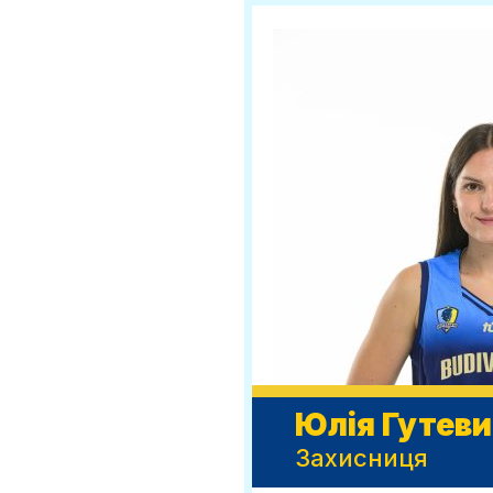
Юлія Гутеви
Захисниця