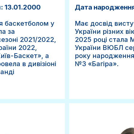
 13.01.2000
Дата народження:
я баскетболом у
Має досвід виступ
ла за
України різних ві
езоні 2021/2022,
2025 році стала 
раїни 2022,
України ВЮБЛ сер
иїв-Баскет», а
року народження
вела в дивізіоні
№3 «Багіра».
манді