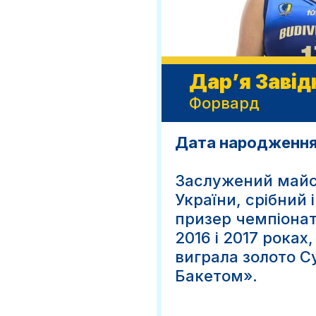
Дар’я Завід
Форвард
Дата народження:
Заслужений майс
України, срібний 
призер чемпіонаті
2016 і 2017 роках
виграла золото Су
Бакетом».