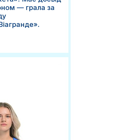
оном — грала за
ду
Віагранде».