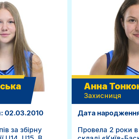
пська
Анна Тонко
Захисниця
: 02.03.2010
Дата народження:
ів за збірну
Провела 2 роки в 
ї U14, U15. В
складі «Київ-Бас