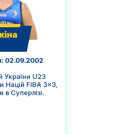
кіна
: 02.09.2002
й України U23
ги Націй FIBA 3×3,
е в Суперлізі.