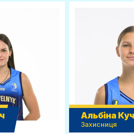
ч
Альбіна Ку
Захисниця