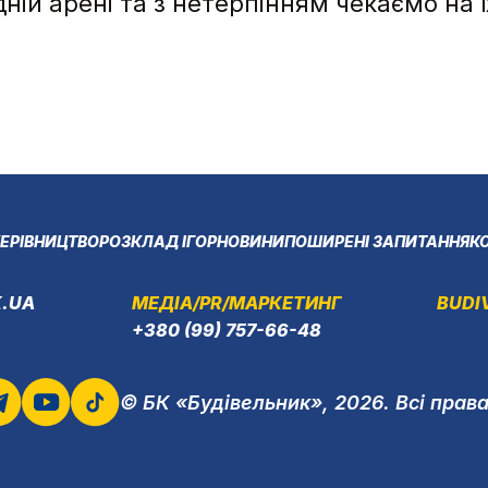
ній арені та з нетерпінням чекаємо на ї
ЕРІВНИЦТВО
РОЗКЛАД ІГОР
НОВИНИ
ПОШИРЕНІ ЗАПИТАННЯ
К
.UA
МЕДІА/PR/МАРКЕТИНГ
BUDI
+380 (99) 757-66-48
© БК «Будівельник», 2026. Всі прав