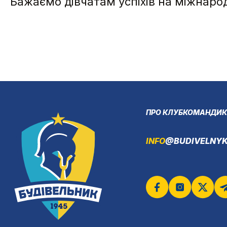
Бажаємо дівчатам успіхів на міжнарод
ПРО КЛУБ
КОМАНДИ
К
INFO
@BUDIVELNYK