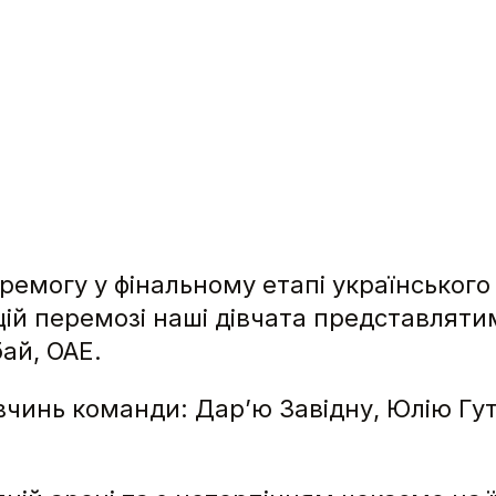
емогу у фінальному етапі українського т
цій перемозі наші дівчата представляти
ай, ОАЕ.
чинь команди: Дарʼю Завідну, Юлію Гут