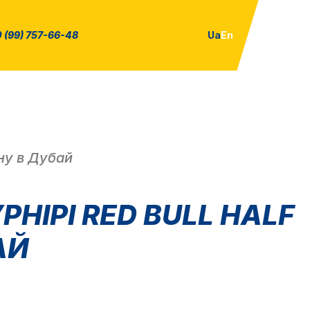
 (99) 757-66-48
Ua
En
їну в Дубай
НІРІ RED BULL HALF
АЙ