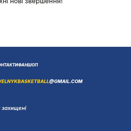
хні нові звершення!
ОНТАКТИ
ФАНШОП
VELNYKBASKETBALL
@GMAIL.COM
а захищені