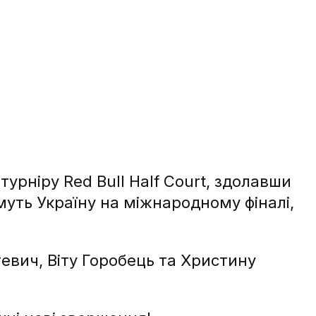
урніру Red Bull Half Court, здолавши
муть Україну на міжнародному фіналі,
евич, Віту Горобець та Христину