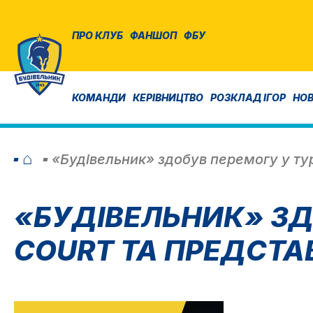
ПРО КЛУБ
ФАНШОП
ФБУ
КОМАНДИ
КЕРІВНИЦТВО
РОЗКЛАД ІГОР
НО
⌂
«Будівельник» здобув перемогу у турн
«БУДІВЕЛЬНИК» ЗДО
COURT ТА ПРЕДСТА