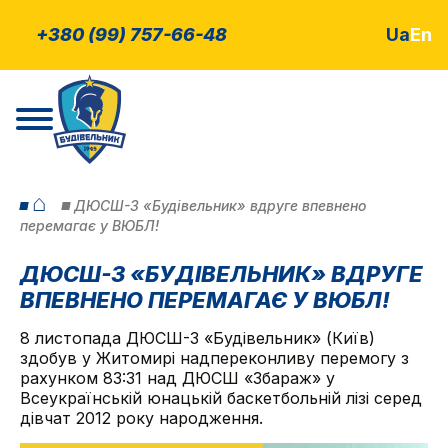
+380 (99) 757-66-48
Ua
En
⌂
ДЮСШ-3 «Будівельник» вдруге впевнено
перемагає у ВЮБЛ!
ДЮСШ-3 «БУДІВЕЛЬНИК» ВДРУГЕ
ВПЕВНЕНО ПЕРЕМАГАЄ У ВЮБЛ!
8 листопада ДЮСШ-3 «Будівельник» (Київ)
здобув у Житомирі надпереконливу перемогу з
рахунком 83:31 над ДЮСШ «Збараж» у
Всеукраїнській юнацькій баскетбольній лізі серед
дівчат 2012 року народження.