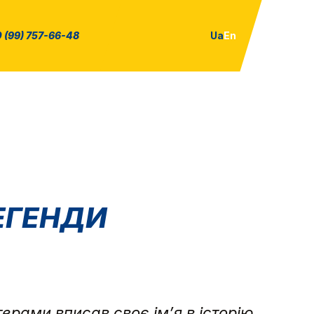
 (99) 757-66-48
Ua
En
ЕГЕНДИ
терами вписав своє ім’я в історію