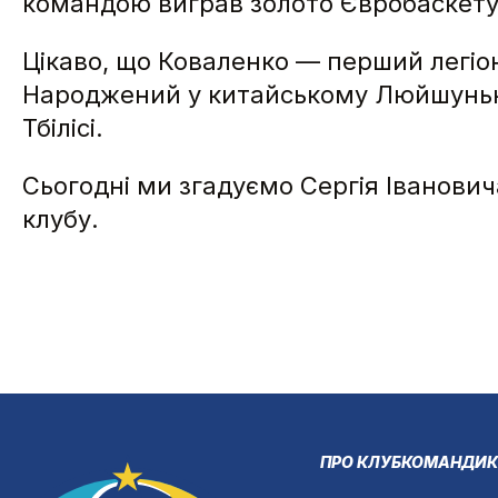
командою виграв золото Євробаскету
Цікаво, що Коваленко — перший легіон
Народжений у китайському Люйшунькоу 
Тбілісі.
Сьогодні ми згадуємо Сергія Іванович
клубу.
ПРО КЛУБ
КОМАНДИ
К