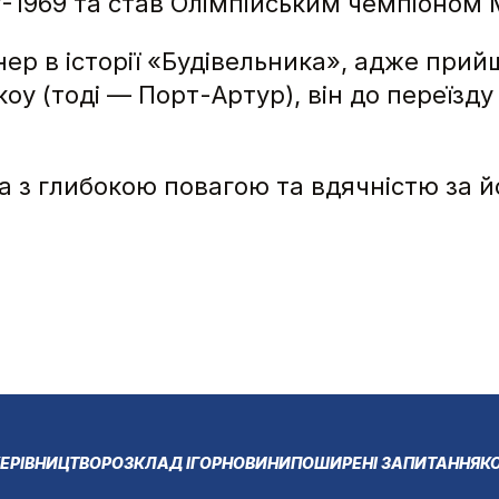
-1969 та став Олімпійським чемпіоном
ер в історії «Будівельника», адже прийш
(тоді — Порт-Артур), він до переїзду в
а з глибокою повагою та вдячністю за й
ЕРІВНИЦТВО
РОЗКЛАД ІГОР
НОВИНИ
ПОШИРЕНІ ЗАПИТАННЯ
К