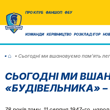
ПРО КЛУБ
ФАНШОП
ФБУ
КОМАНДИ
КЕРІВНИЦТВО
РОЗКЛАД ІГОР
НО
⌂
Сьогодні ми вшановуємо пам’ять лег
СЬОГОДНІ МИ ВША
«БУДІВЕЛЬНИКА» –
78 років тому, 11 серпня 1947-го, наро