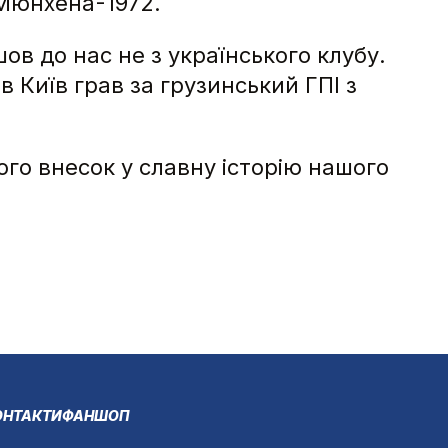
 Мюнхена-1972.
ов до нас не з українського клубу.
 Київ грав за грузинський ГПІ з
ого внесок у славну історію нашого
ОНТАКТИ
ФАНШОП