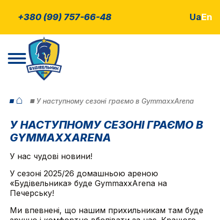
+380 (99) 757-66-48
Ua
En
⌂
У наступному сезоні граємо в GymmaxxArena
У НАСТУПНОМУ СЕЗОНІ ГРАЄМО В
GYMMAXXARENA
У нас чудові новини!
У сезоні 2025/26 домашньою ареною
«Будівельника» буде GymmaxxArena на
Печерську!
Ми впевнені, що нашим прихильникам там буде