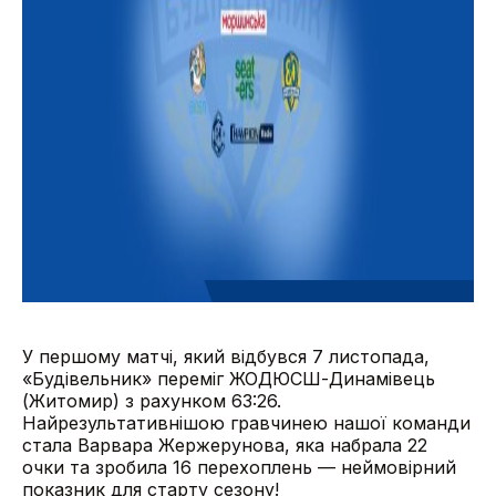
У першому матчі, який відбувся 7 листопада,
«Будівельник» переміг ЖОДЮСШ-Динамівець
(Житомир) з рахунком 63:26.
Найрезультативнішою гравчинею нашої команди
стала Варвара Жержерунова, яка набрала 22
очки та зробила 16 перехоплень — неймовірний
показник для старту сезону!