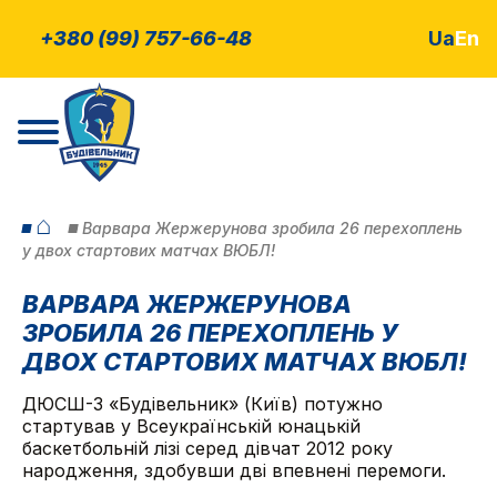
+380 (99) 757-66-48
Ua
En
⌂
Варвара Жержерунова зробила 26 перехоплень
у двох стартових матчах ВЮБЛ!
ВАРВАРА ЖЕРЖЕРУНОВА
ЗРОБИЛА 26 ПЕРЕХОПЛЕНЬ У
ДВОХ СТАРТОВИХ МАТЧАХ ВЮБЛ!
ДЮСШ-3 «Будівельник» (Київ) потужно
стартував у Всеукраїнській юнацькій
баскетбольній лізі серед дівчат 2012 року
народження, здобувши дві впевнені перемоги.