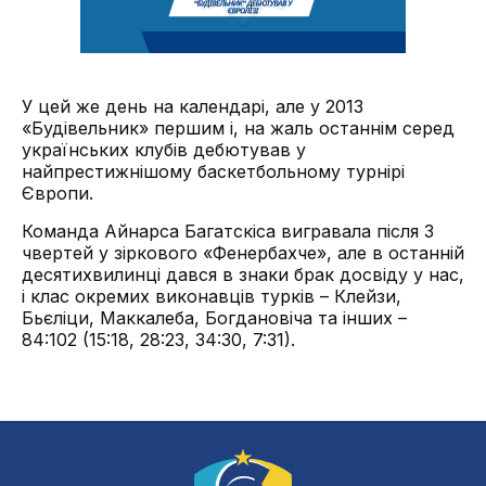
У цей же день на календарі, але у 2013
«Будівельник» першим і, на жаль останнім серед
українських клубів дебютував у
найпрестижнішому баскетбольному турнірі
Європи.
Команда Айнарса Багатскіса вигравала після 3
чвертей у зіркового «Фенербахче», але в останній
десятихвилинці дався в знаки брак досвіду у нас,
і клас окремих виконавців турків – Клейзи,
Бьєліци, Маккалеба, Богдановіча та інших –
84:102 (15:18, 28:23, 34:30, 7:31).