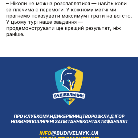
– Ніколи не можна розслаблятися — навіть коли
за плечима є перемоги. У кожному матчі ми
прагнемо показувати максимум і грати на всі сто.
У цьому турі наше завдання —
продемонструвати ще кращий результат, ніж
раніше.
ПРО КЛУБ
КОМАНДИ
КЕРІВНИЦТВО
РОЗКЛАД ІГОР
НОВИНИ
ПОШИРЕНІ ЗАПИТАННЯ
КОНТАКТИ
ФАНШОП
INFO
@BUDIVELNYK.UA