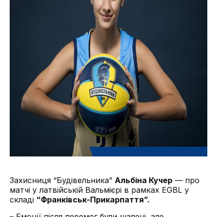
Захисниця “Будівельника”
Альбіна Кучер
— про
матчі у латвійській Вальмієрі в рамках EGBL у
складі
“Франківськ-Прикарпаття”.
– Емоції після перемог були шалені, але