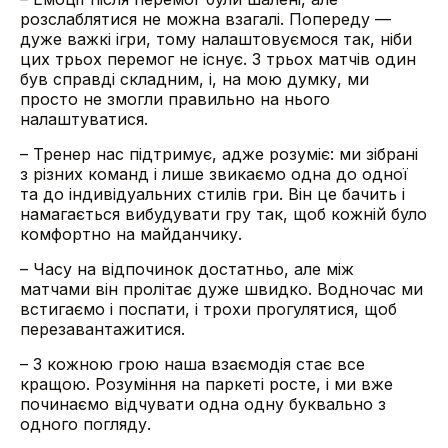
розслаблятися не можна взагалі. Попереду —
дуже важкі ігри, тому налаштовуємося так, ніби
цих трьох перемог не існує. З трьох матчів один
був справді складним, і, на мою думку, ми
просто не змогли правильно на нього
налаштуватися.
– Тренер нас підтримує, адже розуміє: ми зібрані
з різних команд і лише звикаємо одна до одної
та до індивідуальних стилів гри. Він це бачить і
намагається вибудувати гру так, щоб кожній було
комфортно на майданчику.
– Часу на відпочинок достатньо, але між
матчами він пролітає дуже швидко. Водночас ми
встигаємо і поспати, і трохи прогулятися, щоб
перезавантажитися.
– З кожною грою наша взаємодія стає все
кращою. Розуміння на паркеті росте, і ми вже
починаємо відчувати одна одну буквально з
одного погляду.