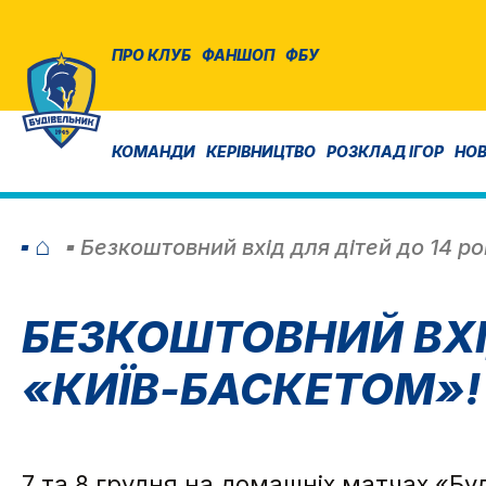
ПРО КЛУБ
ФАНШОП
ФБУ
КОМАНДИ
КЕРІВНИЦТВО
РОЗКЛАД ІГОР
НО
⌂
Безкоштовний вхід для дітей до 14 ро
БЕЗКОШТОВНИЙ ВХІД
«КИЇВ-БАСКЕТОМ»!
7 та 8 грудня на домашніх матчах «Бу