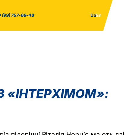
 (99) 757-66-48
Ua
En
З «ІНТЕРХІМОМ»:
ів підопічні Віталія Чернія мають дві