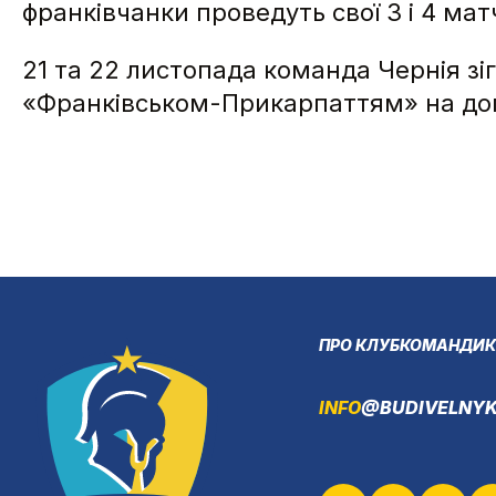
франківчанки проведуть свої 3 і 4 мат
21 та 22 листопада команда Чернія зіг
«Франківськом-Прикарпаттям» на дом
ПРО КЛУБ
КОМАНДИ
К
INFO
@BUDIVELNYK