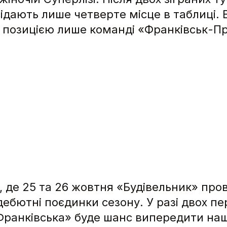
сідають лише четверте місце в таблиці.
 позицією лише команді «Франківськ-П
, де 25 та 26 жовтня «Будівельник» про
дебютні поєдинки сезону. У разі двох 
«Франківська» буде шанс випередити наш