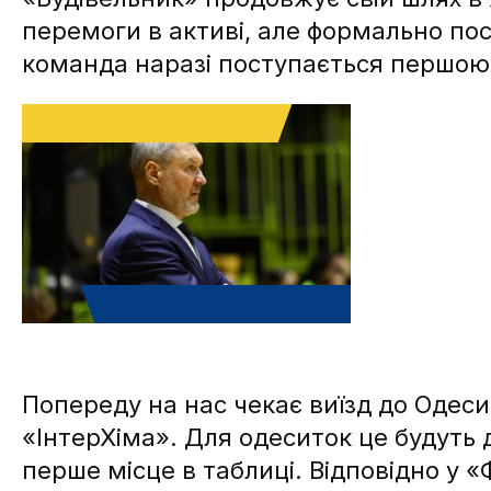
перемоги в активі, але формально по
команда наразі поступається першою
Попереду на нас чекає виїзд до Одеси
«ІнтерХіма». Для одеситок це будуть 
перше місце в таблиці. Відповідно у 