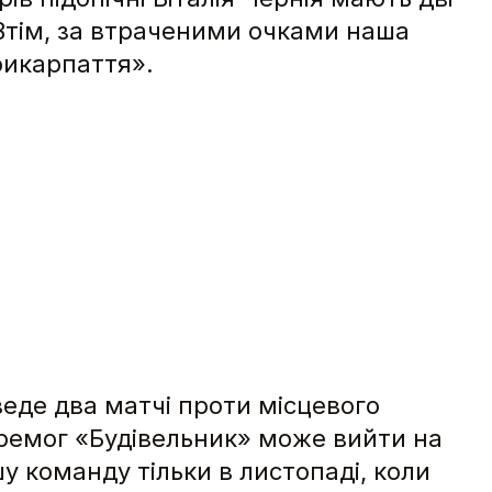
 Втім, за втраченими очками наша
рикарпаття».
веде два матчі проти місцевого
перемог «Будівельник» може вийти на
у команду тільки в листопаді, коли