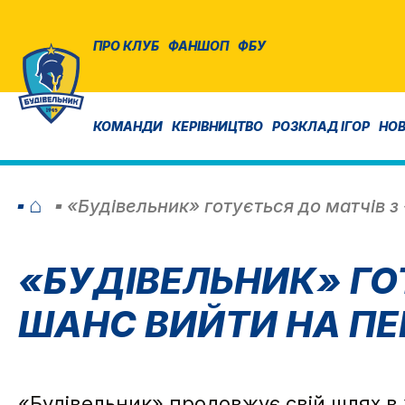
ПРО КЛУБ
ФАНШОП
ФБУ
КОМАНДИ
КЕРІВНИЦТВО
РОЗКЛАД ІГОР
НО
⌂
«Будівельник» готується до матчів з
«БУДІВЕЛЬНИК» ГО
ШАНС ВИЙТИ НА ПЕ
«Будівельник» продовжує свій шлях в жі