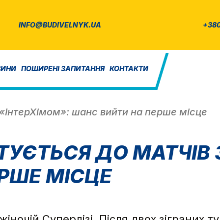
INFO@BUDIVELNYK.UA
+380
ВИНИ
ПОШИРЕНІ ЗАПИТАННЯ
КОНТАКТИ
 «ІнтерХімом»: шанс вийти на перше місце
ТУЄТЬСЯ ДО МАТЧІВ 
РШЕ МІСЦЕ
ночій Суперлізі. Після двох зіграних тур