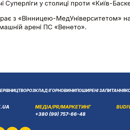
чі Суперліги у столиці проти «Київ-Баск
рає з «Вінницею-МедУніверситетом» на в
ашній арені ПС «Венето».
ЕРІВНИЦТВО
РОЗКЛАД ІГОР
НОВИНИ
ПОШИРЕНІ ЗАПИТАННЯ
К
.UA
МЕДІА/PR/МАРКЕТИНГ
BUDI
+380 (99) 757-66-48