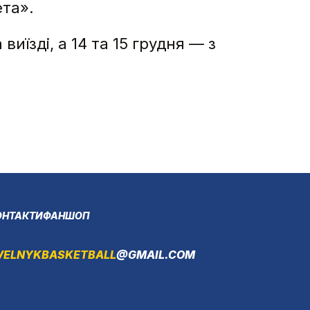
ета».
иїзді, а 14 та 15 грудня — з
ОНТАКТИ
ФАНШОП
VELNYKBASKETBALL
@GMAIL.COM