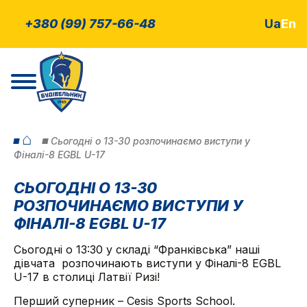
+380 (99) 757-66-48
Ua
En
⌂
Cьогодні о 13-30 розпочинаємо виступи у
Фіналі-8 EGBL U-17
CЬОГОДНІ О 13-30
РОЗПОЧИНАЄМО ВИСТУПИ У
ФІНАЛІ-8 EGBL U-17
Сьогодні о 13:30 у складі “Франківська” наші
дівчата
розпочинають виступи у Фіналі-8 EGBL
U-17 в столиці Латвії Ризі!
Перший суперник – Cesis Sports School.