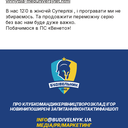
vinnytsia-meduniversytet.html
В нас 12:0 в жіночій Суперлізі , і програвати ми не
збираємось. Та продовжити переможну серію
без вас нам буде дуже важко.
Побачимося в ПС «Венето»!
ПРО КЛУБ
КОМАНДИ
КЕРІВНИЦТВО
РОЗКЛАД ІГОР
НОВИНИ
ПОШИРЕНІ ЗАПИТАННЯ
КОНТАКТИ
ФАНШОП
INFO
@BUDIVELNYK.UA
МЕДІА/PR/МАРКЕТИНГ