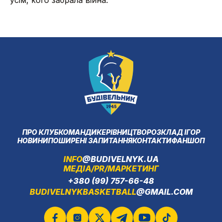
усім, кого забрала війна.
ПРО КЛУБ
КОМАНДИ
КЕРІВНИЦТВО
РОЗКЛАД ІГОР
НОВИНИ
ПОШИРЕНІ ЗАПИТАННЯ
КОНТАКТИ
ФАНШОП
INFO
@BUDIVELNYK.UA
МЕДІА/PR/МАРКЕТИНГ
+380 (99) 757-66-48
BUDIVELNYKBASKETBALL
@GMAIL.COM