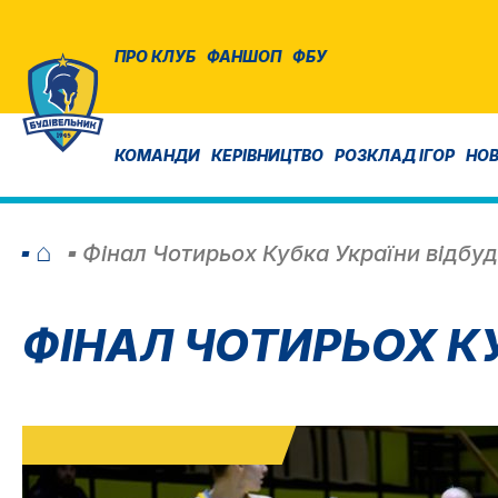
ПРО КЛУБ
ФАНШОП
ФБУ
КОМАНДИ
КЕРІВНИЦТВО
РОЗКЛАД ІГОР
НО
⌂
Фінал Чотирьох Кубка України відбуд
ФІНАЛ ЧОТИРЬОХ КУ