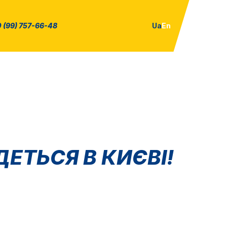
 (99) 757-66-48
Ua
En
ЕТЬСЯ В КИЄВІ!