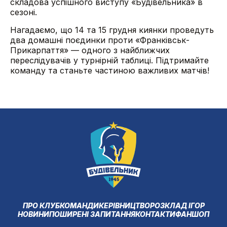
складова успішного виступу «Будівельника» в
сезоні.
Нагадаємо, що 14 та 15 грудня киянки проведуть
два домашні поєдинки проти «Франківськ-
Прикарпаття» — одного з найближчих
переслідувачів у турнірній таблиці. Підтримайте
команду та станьте частиною важливих матчів!
ПРО КЛУБ
КОМАНДИ
КЕРІВНИЦТВО
РОЗКЛАД ІГОР
НОВИНИ
ПОШИРЕНІ ЗАПИТАННЯ
КОНТАКТИ
ФАНШОП