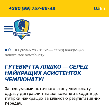
+380 (99) 757-66-48
Ua
En
⌂
Гутевич та Ляшко — серед найкращих
асистенток чемпіонату!
ГУТЕВИЧ ТА ЛЯШКО — СЕРЕД
НАЙКРАЩИХ АСИСТЕНТОК
ЧЕМПІОНАТУ!
За підсумками поточного етапу чемпіонату
одразу дві гравчині нашої команди входять до
п’ятірки найкращих за кількістю результативних
передач.