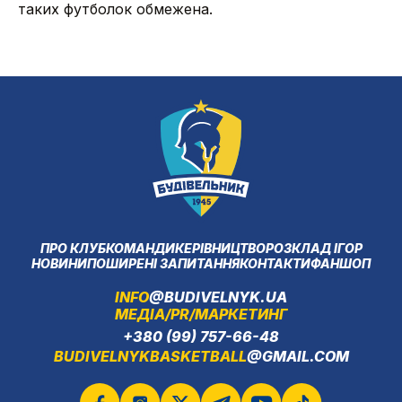
таких футболок обмежена.
ПРО КЛУБ
КОМАНДИ
КЕРІВНИЦТВО
РОЗКЛАД ІГОР
НОВИНИ
ПОШИРЕНІ ЗАПИТАННЯ
КОНТАКТИ
ФАНШОП
INFO
@BUDIVELNYK.UA
МЕДІА/PR/МАРКЕТИНГ
+380 (99) 757-66-48
BUDIVELNYKBASKETBALL
@GMAIL.COM