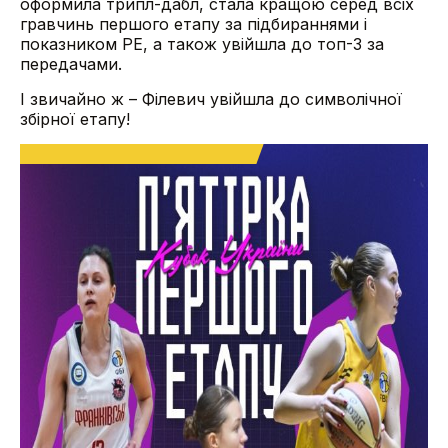
оформила трипл-дабл, стала кращою серед всіх
гравчинь першого етапу за підбираннями і
показником РЕ, а також увійшла до топ-3 за
передачами.
І звичайно ж – Філевич увійшла до символічної
збірної етапу!