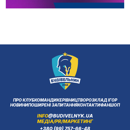
ПРО КЛУБ
КОМАНДИ
КЕРІВНИЦТВО
РОЗКЛАД ІГОР
НОВИНИ
ПОШИРЕНІ ЗАПИТАННЯ
КОНТАКТИ
ФАНШОП
INFO
@BUDIVELNYK.UA
МЕДІА/PR/МАРКЕТИНГ
+380 (99) 757-66-48