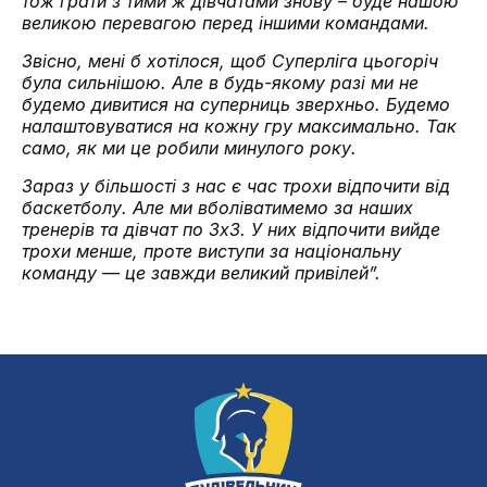
тож грати з тими ж дівчатами знову – буде нашою
великою перевагою перед іншими командами.
Звісно, мені б хотілося, щоб Суперліга цьогоріч
була сильнішою. Але в будь-якому разі ми не
будемо дивитися на суперниць зверхньо. Будемо
налаштовуватися на кожну гру максимально. Так
само, як ми це робили минулого року.
Зараз у більшості з нас є час трохи відпочити від
баскетболу. Але ми вболіватимемо за наших
тренерів та дівчат по 3х3. У них відпочити вийде
трохи менше, проте виступи за національну
команду — це завжди великий привілей”.