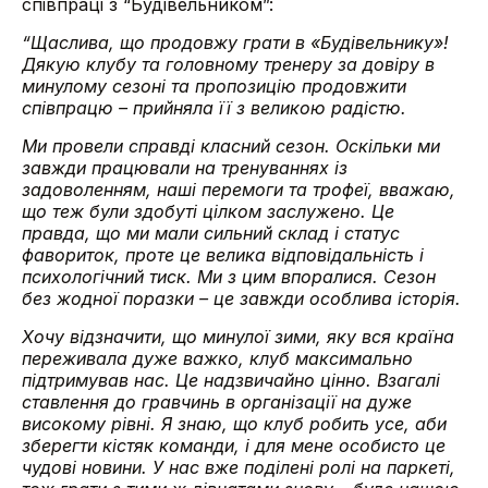
співпраці з “Будівельником”:
“Щаслива, що продовжу грати в «Будівельнику»!
Дякую клубу та головному тренеру за довіру в
минулому сезоні та пропозицію продовжити
співпрацю – прийняла її з великою радістю.
Ми провели справді класний сезон. Оскільки ми
завжди працювали на тренуваннях із
задоволенням, наші перемоги та трофеї, вважаю,
що теж були здобуті цілком заслужено. Це
правда, що ми мали сильний склад і статус
фавориток, проте це велика відповідальність і
психологічний тиск. Ми з цим впоралися. Сезон
без жодної поразки – це завжди особлива історія.
Хочу відзначити, що минулої зими, яку вся країна
переживала дуже важко, клуб максимально
підтримував нас. Це надзвичайно цінно. Взагалі
ставлення до гравчинь в організації на дуже
високому рівні. Я знаю, що клуб робить усе, аби
зберегти кістяк команди, і для мене особисто це
чудові новини. У нас вже поділені ролі на паркеті,