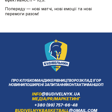
ефективності – 16,9.
Попереду — нові матчі, нові емоції та нові
перемоги разом!
ПРО КЛУБ
КОМАНДИ
КЕРІВНИЦТВО
РОЗКЛАД ІГОР
НОВИНИ
ПОШИРЕНІ ЗАПИТАННЯ
КОНТАКТИ
ФАНШОП
INFO
@BUDIVELNYK.UA
МЕДІА/PR/МАРКЕТИНГ
+380 (99) 757-66-48
BUDIVELNYKBASKETBALL
@GMAIL.COM