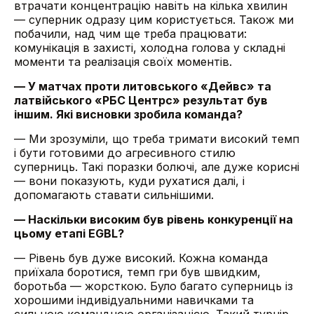
втрачати концентрацію навіть на кілька хвилин
— суперник одразу цим користується. Також ми
побачили, над чим ще треба працювати:
комунікація в захисті, холодна голова у складні
моменти та реалізація своїх моментів.
— У матчах проти литовського «Дейвс» та
латвійського «РБС Центрс» результат був
іншим. Які висновки зробила команда?
— Ми зрозуміли, що треба тримати високий темп
і бути готовими до агресивного стилю
суперниць. Такі поразки болючі, але дуже корисні
— вони показують, куди рухатися далі, і
допомагають ставати сильнішими.
— Наскільки високим був рівень конкуренції на
цьому етапі EGBL?
— Рівень був дуже високий. Кожна команда
приїхала боротися, темп гри був швидким,
боротьба — жорсткою. Було багато суперниць із
хорошими індивідуальними навичками та