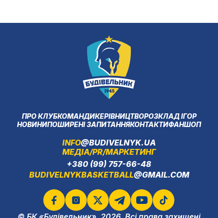
ПРО КЛУБ
КОМАНДИ
КЕРІВНИЦТВО
РОЗКЛАД ІГОР
НОВИНИ
ПОШИРЕНІ ЗАПИТАННЯ
КОНТАКТИ
ФАНШОП
INFO
@BUDIVELNYK.UA
МЕДІА/PR/МАРКЕТИНГ
+380 (99) 757-66-48
BUDIVELNYKBASKETBALL
@GMAIL.COM
© БК «Будівельник», 2026. Всі права захищені