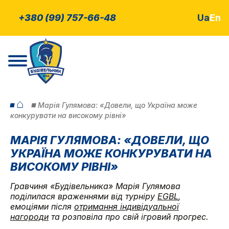
+380 (99) 757-66-48
Ua
En
⌂
Марія Гулямова: «Довели, що Україна може
конкурувати на високому рівні»
МАРІЯ ГУЛЯМОВА: «ДОВЕЛИ, ЩО
УКРАЇНА МОЖЕ КОНКУРУВАТИ НА
ВИСОКОМУ РІВНІ»
Гравчиня «Будівельника» Марія Гулямова
поділилася враженнями від турніру
EGBL
,
емоціями після
отримання індивідуальної
нагороди
та розповіла про свій ігровий прогрес.