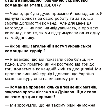
стала найкращою гравчинею української
команди на етапі EGBL U17?
— Чесно, це було дуже приємно й несподівано. Я
відчула гордість за свою роботу та за те, що
змогла допомогти команді. Але для мене ця
нагорода — не про індивідуальність, а про всю
команду, про те, як ми підтримували одна одну
на майданчику.
— Як оціниш загальний виступ української
команди на турнірі?
— Я вважаю, що ми показали себе більш, ніж
гідно. Було помітно, як ми ростемо від гри до
гри, додаємо в командній хімії та дисципліні. Ми
провели сильний турнір і довели, що Україна
може конкурувати на високому рівні.
— Команда провела кілька впевнених матчів,
зокрема проти «Іглз» та «Дрілло». Що стало
ключем до цих перемог?
— Ми зрозуміли, що на такому рівні не можна