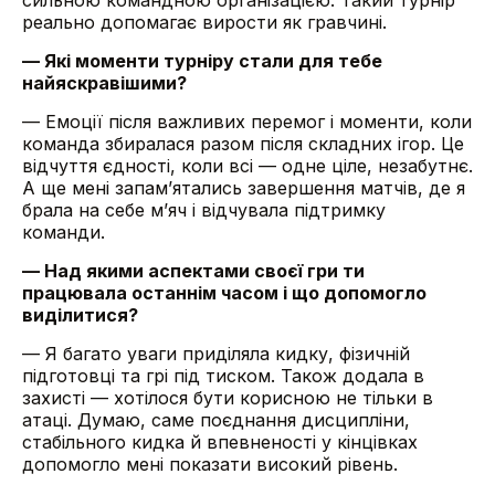
сильною командною організацією. Такий турнір
реально допомагає вирости як гравчині.
— Які моменти турніру стали для тебе
найяскравішими?
— Емоції після важливих перемог і моменти, коли
команда збиралася разом після складних ігор. Це
відчуття єдності, коли всі — одне ціле, незабутнє.
А ще мені запам’ятались завершення матчів, де я
брала на себе м’яч і відчувала підтримку
команди.
— Над якими аспектами своєї гри ти
працювала останнім часом і що допомогло
виділитися?
— Я багато уваги приділяла кидку, фізичній
підготовці та грі під тиском. Також додала в
захисті — хотілося бути корисною не тільки в
атаці. Думаю, саме поєднання дисципліни,
стабільного кидка й впевненості у кінцівках
допомогло мені показати високий рівень.