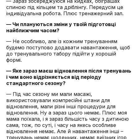
— Зараз зосереджуюся на кидках, обіграшах
спиною під кільцем та дріблінгу. Передусім це
індивідуальна робота. Плюс тренажерний зал.
— Чи плануються зміни у твоїй підготовці
найближчим часом?
— Не особливо, але із кожним тренуванням
будемо поступово додавати навантаження, щоб
до тренувального табору підійти у хорошій
формі.
— Яке зараз маєш відновлення після тренувань
і чим воно відрізняється від періоду
стандартного сезону?
— Під час сезону ми мали масажі,
використовували компресійні штани для
відновлення, мали різні інші процедури для
відновлення. Ну а зараз цього немає. Плюс моя
мама поїхала, і я зараз більшість часу з дитиною
сама, тож, по суті, і часу на якесь особливе
відновлення немає. Але й навантаження інші –
тренувань немає щоденних, немає виїзних ігор