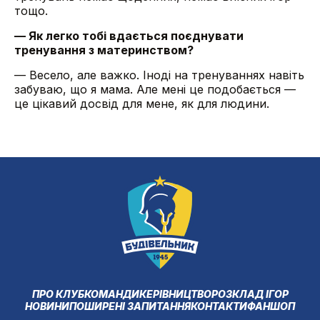
тощо.
— Як легко тобі вдається поєднувати
тренування з материнством?
— Весело, але важко. Іноді на тренуваннях навіть
забуваю, що я мама. Але мені це подобається —
це цікавий досвід для мене, як для людини.
ПРО КЛУБ
КОМАНДИ
КЕРІВНИЦТВО
РОЗКЛАД ІГОР
НОВИНИ
ПОШИРЕНІ ЗАПИТАННЯ
КОНТАКТИ
ФАНШОП