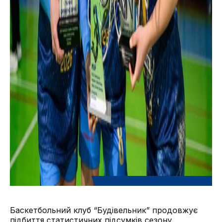
Баскетбольний клуб “Будівельник” продовжує
підбиття статистичних підсумків сезону.