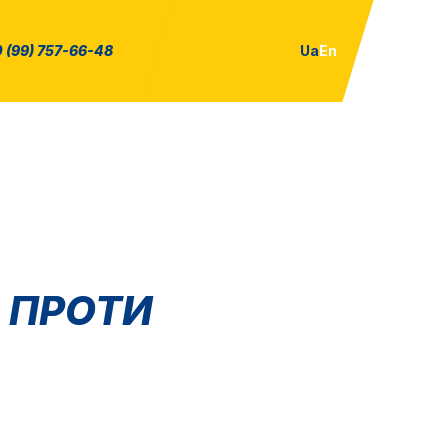
 (99) 757-66-48
Ua
En
 ПРОТИ