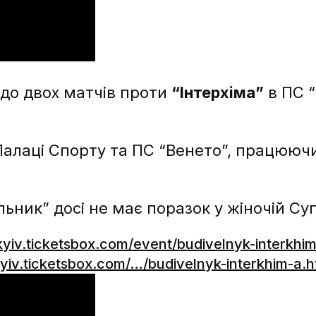
до двох матчів проти
“Інтерхіма”
в ПС “
Палаці Спорту та ПС “Венето”, працюючи 
льник” досі не має поразок у жіночій Суп
/kyiv.ticketsbox.com/event/budivelnyk-interkhim
kyiv.ticketsbox.com/…/budivelnyk-interkhim-a.h