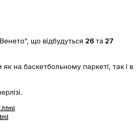
Венето”, що відбудуться
26
та
27
як на баскетбольному паркеті, так і в
ерлізі.
.html
tml