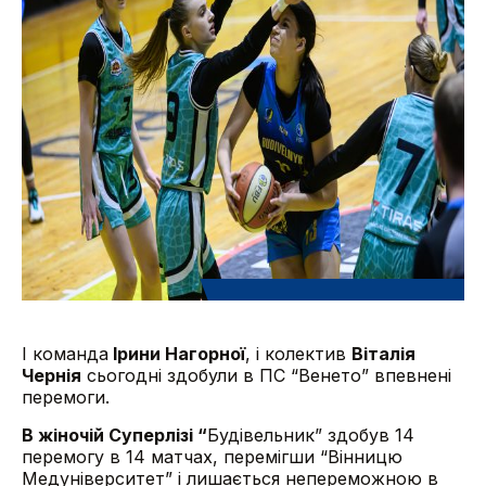
І команда
Ірини Нагорної
, і колектив
Віталія
Чернія
сьогодні здобули в ПС “Венето” впевнені
перемоги.
В жіночій Суперлізі “
Будівельник” здобув 14
перемогу в 14 матчах, перемігши “Вінницю
Медуніверситет” і лишається непереможною в