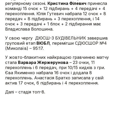
регулярному сезоні.
Кристина Філевич
принесла
команді 15 очок + 12 підбирань + 4 передачі + 4
перехоплення. Юлія Гутевич набрала 12 очок + 8
передач + 8 підбирань + 3 перехоплення, і 14
очок + 3 передачі + 1 блок + 2 підбирання має
Владислава Волошина.
У свою чергу ДЮСШ-3 БУДІВЕЛЬНИК завершив
груповий етап
ВЮБЛ
, перемігши СДЮСШОР №4
(Миколаїв) – 95:17.
У жовто-блакитних найкращою гравчинею матчу
стала
Варвара Жержерунова
– 23 очки, 11
перехоплень і 6 передач, при 10/15 кидків з гри.
Єва Якименко набрала 16 очок і додала 8
перехоплень. Анастасія Братко записала у свій
актив 17 очок, 6 підбирань і 4 перехоплення.
Далі – стадія топ-8.