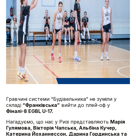
Гравчині системи “Будівельника” не зуміли у
складі
“Франківська”
вийти до плей-оф у
Фіналі-8 EGBL U-17.
Нагадуємо, що нас у Ризі представляють
Марія
Гулямова, Вікторія Чапська, Альбіна Кучер,
Катерина Йоханнессон, Дарина Гординська та