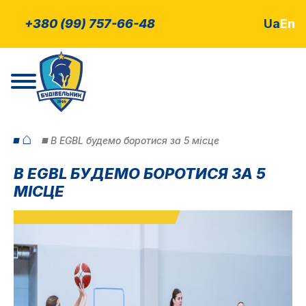
+380 (99) 757-66-48
Ua
En
⌂
В EGBL будемо боротися за 5 місце
В EGBL БУДЕМО БОРОТИСЯ ЗА 5
МІСЦЕ