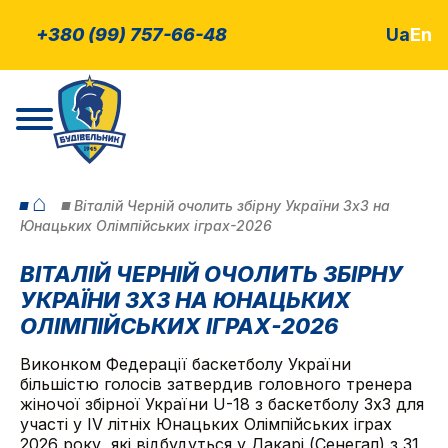
+380 (99) 757-66-48
Ua
En
⌂
Віталій Черній очолить збірну України 3х3 на
Юнацьких Олімпійських іграх-2026
ВІТАЛІЙ ЧЕРНІЙ ОЧОЛИТЬ ЗБІРНУ
УКРАЇНИ 3Х3 НА ЮНАЦЬКИХ
ОЛІМПІЙСЬКИХ ІГРАХ-2026
Виконком Федерації баскетболу України
більшістю голосів затвердив головного тренера
жіночої збірної України U-18 з баскетболу 3х3 для
участі у IV літніх Юнацьких Олімпійських іграх
2026 року, які відбудуться у Дакарі (Сенегал) з 31