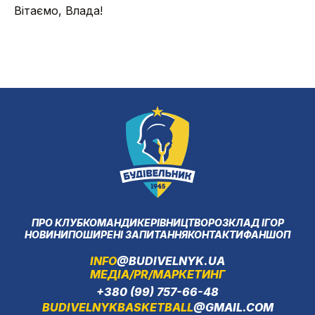
Вітаємо, Влада!
ПРО КЛУБ
КОМАНДИ
КЕРІВНИЦТВО
РОЗКЛАД ІГОР
НОВИНИ
ПОШИРЕНІ ЗАПИТАННЯ
КОНТАКТИ
ФАНШОП
INFO
@BUDIVELNYK.UA
МЕДІА/PR/МАРКЕТИНГ
+380 (99) 757-66-48
BUDIVELNYKBASKETBALL
@GMAIL.COM