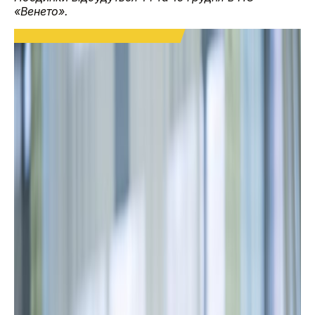
«Венето».