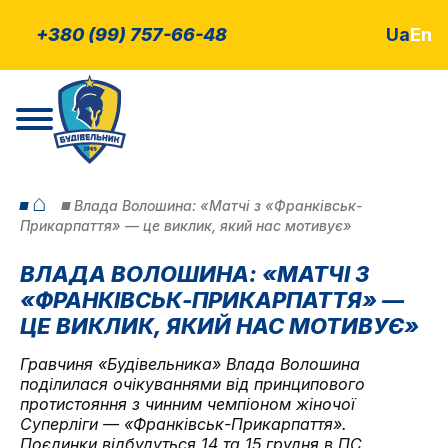
+380 (99) 757-66-48
Ua
En
⌂
Влада Волошина: «Матчі з «Франківськ-
Прикарпаття» — це виклик, який нас мотивує»
ВЛАДА ВОЛОШИНА: «МАТЧІ З
«ФРАНКІВСЬК-ПРИКАРПАТТЯ» —
ЦЕ ВИКЛИК, ЯКИЙ НАС МОТИВУЄ»
Гравчиня «Будівельника» Влада Волошина
поділилася очікуваннями від принципового
протистояння з чинним чемпіоном жіночої
Суперліги — «Франківськ-Прикарпаття».
Поєдинки відбудуться 14 та 15 грудня в ПС