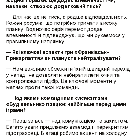
жодної поразки. Це додає впевненості чи,
навпаки, створює додатковий тиск?
— Для нас це не тиск, а радше відповідальність.
Кожен розуміє, що потрібно тримати високу
планку. Водночас серія перемог додає
впевненості й підтверджує, що ми рухаємося у
правильному напрямку.
— Які ключові аспекти гри «Франківськ-
Прикарпаття» ви плануєте нейтралізувати?
— Нам важливо обмежити їхній швидкий перехід
у напад, не дозволяти набирати легкі очки та
контролювати підбір. Це ключові моменти у
матчах проти такої команди.
— Над якими командними елементами
«Будівельник» працює найбільше перед цими
іграми?
— Перш за все — над комунікацією та захистом.
Багато уваги приділяємо взаємодії, перекриттям,
підстраховці. В атаці робимо акцент на холодну