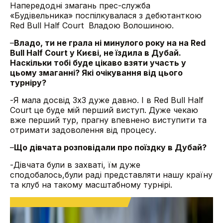
Напередодні змагань прес-служба
«Будівельника» поспілкувалася з дебютанткою
Red Bull Half Court
Владою Волошиною.
–
Владо, ти не грала ні минулого року на на Red
Bull Half Court у Києві, не їздила в Дубай.
Наскільки тобі буде цікаво взяти участь у
цьому змаганні? Які очікування від цього
турніру?
-Я мала досвід 3х3 дуже давно. І в Red Bull Half
Court це буде мій перший виступ. Дуже чекаю
вже перший тур, прагну впевнено виступити та
отримати задоволення від процесу.
–
Що дівчата розповідали про поїздку в Дубай?
-Дівчата були в захваті, їм дуже
сподобалось,були раді представляти нашу країну
та клуб на такому масштабному турнірі.