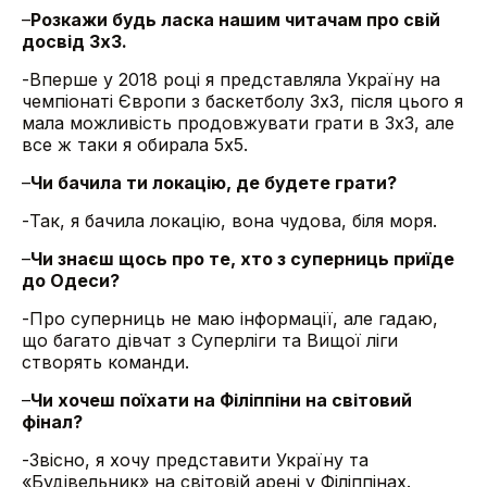
–
Розкажи будь ласка нашим читачам про свій
досвід 3х3.
-Вперше у 2018 році я представляла Україну на
чемпіонаті Європи з баскетболу 3х3, після цього я
мала можливість продовжувати грати в 3х3, але
все ж таки я обирала 5х5.
–
Чи бачила ти локацію, де будете грати?
-Так, я бачила локацію, вона чудова, біля моря.
–
Чи знаєш щось про те, хто з суперниць приїде
до Одеси?
-Про суперниць не маю інформації, але гадаю,
що багато дівчат з Суперліги та Вищої ліги
створять команди.
–
Чи хочеш поїхати на Філіппіни на світовий
фінал?
-Звісно, я хочу представити Україну та
«Будівельник» на світовій арені у Філіппінах.