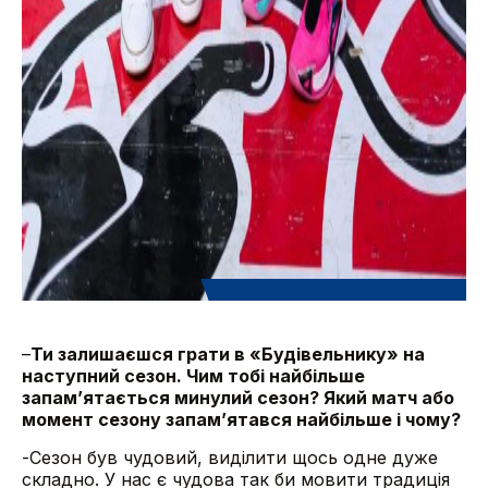
–
Ти залишаєшся грати в «Будівельнику» на
наступний сезон. Чим тобі найбільше
запамʼятається минулий сезон? Який матч або
момент сезону запам’ятався найбільше і чому?
-Сезон був чудовий, виділити щось одне дуже
складно. У нас є чудова так би мовити традиція