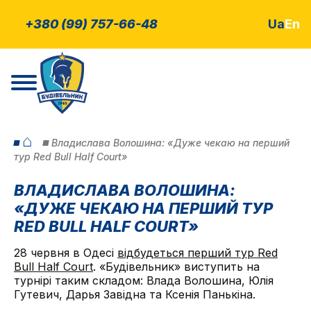
+380 (99) 757-66-48
Ua
En
⌂
Владислава Волошина: «Дуже чекаю на перший
тур Red Bull Half Court»
ВЛАДИСЛАВА ВОЛОШИНА:
«ДУЖЕ ЧЕКАЮ НА ПЕРШИЙ ТУР
RED BULL HALF COURT»
28 червня в Одесі
відбудеться перший тур Red
Bull Half Court
. «Будівельник» виступить на
турнірі таким складом: Влада Волошина, Юлія
Гутевич, Дарья Завідна та Ксенія Панькіна.