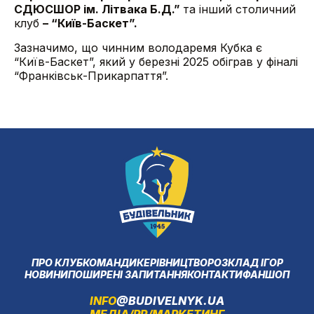
СДЮСШОР ім. Літвака Б.Д.”
та інший столичний
клуб
– “Київ-Баскет”.
Зазначимо, що чинним володаремя Кубка є
“Київ-Баскет”, який у березні 2025 обіграв у фіналі
“Франківськ-Прикарпаття”.
ПРО КЛУБ
КОМАНДИ
КЕРІВНИЦТВО
РОЗКЛАД ІГОР
НОВИНИ
ПОШИРЕНІ ЗАПИТАННЯ
КОНТАКТИ
ФАНШОП
INFO
@BUDIVELNYK.UA