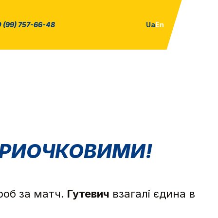
 (99) 757-66-48
Ua
En
 ТРИОЧКОВИМИ!
роб за матч.
Гутевич
взагалі єдина в