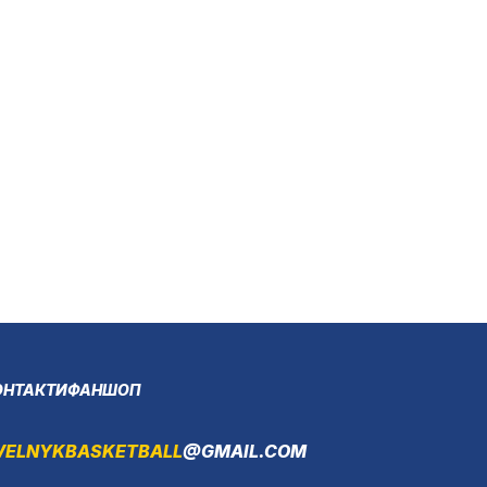
ОНТАКТИ
ФАНШОП
VELNYKBASKETBALL
@GMAIL.COM