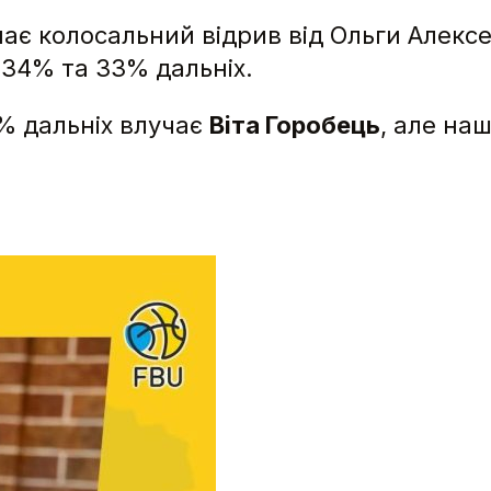
є колосальний відрив від Ольги Алексе
о 34% та 33% дальніх.
% дальніх влучає
Віта Горобець
, але на