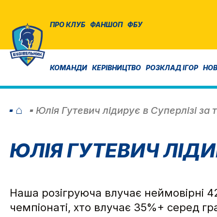
ПРО КЛУБ
ФАНШОП
ФБУ
КОМАНДИ
КЕРІВНИЦТВО
РОЗКЛАД ІГОР
НО
⌂
Юлія Гутевич лідирує в Суперлізі за
ЮЛІЯ ГУТЕВИЧ ЛІДИ
Наша розігруюча влучає неймовірні 42
чемпіонаті, хто влучає 35%+ серед гр