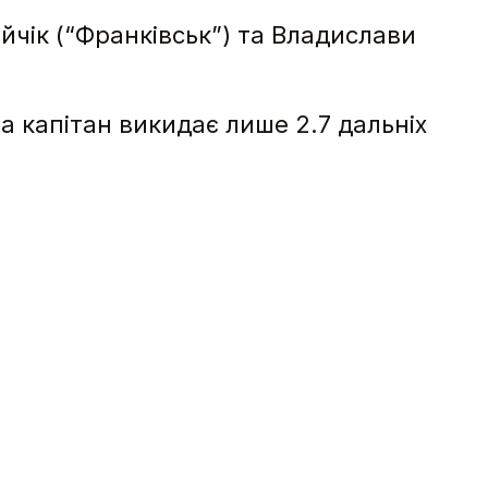
йчік (“Франківськ”) та Владислави
ша капітан викидає лише 2.7 дальніх