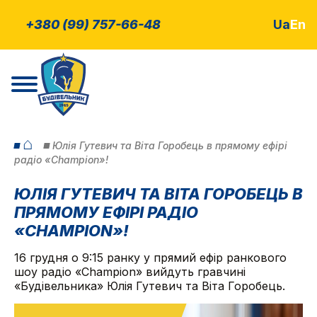
+380 (99) 757-66-48
Ua
En
⌂
Юлія Гутевич та Віта Горобець в прямому ефірі
радіо «Champion»!
ЮЛІЯ ГУТЕВИЧ ТА ВІТА ГОРОБЕЦЬ В
ПРЯМОМУ ЕФІРІ РАДІО
«CHAMPION»!
16 грудня о 9:15 ранку у прямий ефір ранкового
шоу радіо «Champion» вийдуть гравчині
«Будівельника» Юлія Гутевич та Віта Горобець.