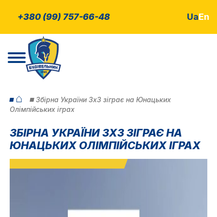
+380 (99) 757-66-48
Ua
En
⌂
Збірна України 3х3 зіграє на Юнацьких
Олімпійських іграх
ЗБІРНА УКРАЇНИ 3Х3 ЗІГРАЄ НА
ЮНАЦЬКИХ ОЛІМПІЙСЬКИХ ІГРАХ