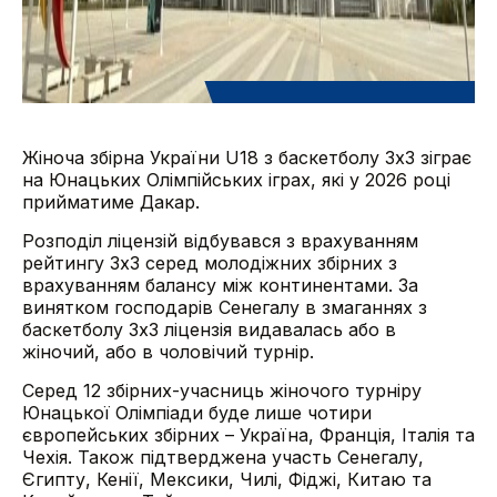
Жіноча збірна України U18 з баскетболу 3х3 зіграє
на Юнацьких Олімпійських іграх, які у 2026 році
прийматиме Дакар.
Розподіл ліцензій відбувався з врахуванням
рейтингу 3х3 серед молодіжних збірних з
врахуванням балансу між континентами. За
винятком господарів Сенегалу в змаганнях з
баскетболу 3х3 ліцензія видавалась або в
жіночий, або в чоловічий турнір.
Серед 12 збірних-учасниць жіночого турніру
Юнацької Олімпіади буде лише чотири
європейських збірних – Україна, Франція, Італія та
Чехія. Також підтверджена участь Сенегалу,
Єгипту, Кенії, Мексики, Чилі, Фіджі, Китаю та