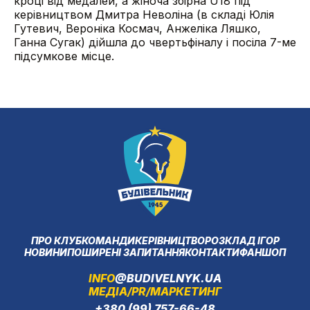
кроці від медалей, а жіноча збірна U18 під
керівництвом Дмитра Неволіна (в складі Юлія
Гутевич, Вероніка Космач, Анжеліка Ляшко,
Ганна Сугак) дійшла до чвертьфіналу і посіла 7-ме
підсумкове місце.
ПРО КЛУБ
КОМАНДИ
КЕРІВНИЦТВО
РОЗКЛАД ІГОР
НОВИНИ
ПОШИРЕНІ ЗАПИТАННЯ
КОНТАКТИ
ФАНШОП
INFO
@BUDIVELNYK.UA
МЕДІА/PR/МАРКЕТИНГ
+380 (99) 757-66-48