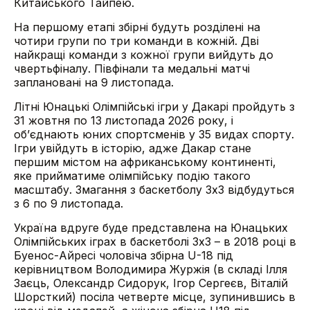
Китайського Тайпею.
На першому етапі збірні будуть розділені на
чотири групи по три команди в кожній. Дві
найкращі команди з кожної групи вийдуть до
чвертьфіналу. Півфінали та медальні матчі
заплановані на 9 листопада.
Літні Юнацькі Олімпійські ігри у Дакарі пройдуть з
31 жовтня по 13 листопада 2026 року, і
об’єднають юних спортсменів у 35 видах спорту.
Ігри увійдуть в історію, адже Дакар стане
першим містом на африканському континенті,
яке прийматиме олімпійську подію такого
масштабу. Змагання з баскетболу 3х3 відбудуться
з 6 по 9 листопада.
Україна вдруге буде представлена на Юнацьких
Олімпійських іграх в баскетболі 3х3 – в 2018 році в
Буенос-Айресі чоловіча збірна U-18 під
керівництвом Володимира Журжія (в складі Ілля
Заєць, Олександр Сидорук, Ігор Сергеєв, Віталій
Шорсткий) посіла четверте місце, зупинившись в