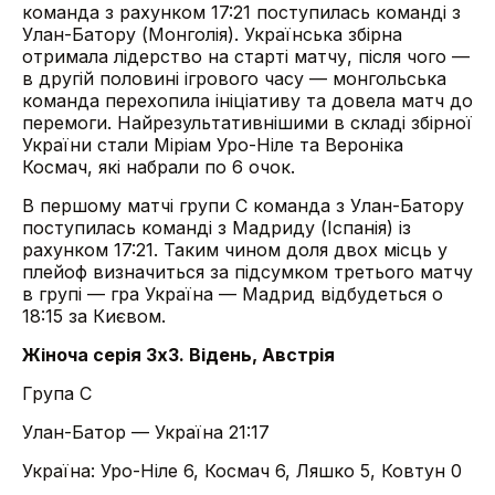
команда з рахунком 17:21 поступилась команді з
Улан-Батору (Монголія). Українська збірна
отримала лідерство на старті матчу, після чого —
в другій половині ігрового часу — монгольська
команда перехопила ініціативу та довела матч до
перемоги. Найрезультативнішими в складі збірної
України стали Міріам Уро-Ніле та Вероніка
Космач, які набрали по 6 очок.
В першому матчі групи С команда з Улан-Батору
поступилась команді з Мадриду (Іспанія) із
рахунком 17:21. Таким чином доля двох місць у
плейоф визначиться за підсумком третього матчу
в групі — гра Україна — Мадрид відбудеться о
18:15 за Києвом.
Жіноча серія 3х3. Відень, Австрія
Група C
Улан-Батор — Україна 21:17
Україна: Уро-Ніле 6, Космач 6, Ляшко 5, Ковтун 0