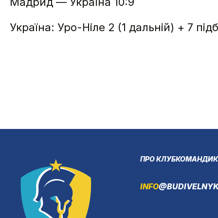
Мадрид — Україна 10:9
Україна: Уро-Ніле 2 (1 дальній) + 7 пі
ПРО КЛУБ
КОМАНДИ
К
INFO
@BUDIVELNYK