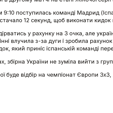
 9:10 поступилась команді Мадрид (Іспа
 вистачало 12 секунд, щоб виконати кидок 
рватись у рахунку на 3 очка, але україн
нні влучила з-за дуги і зробила рахунок 
ок, який приніс іспанській команді пер
х, збірна України не зуміла вийти з групи
ї буде відбір на чемпіонат Європи 3х3,