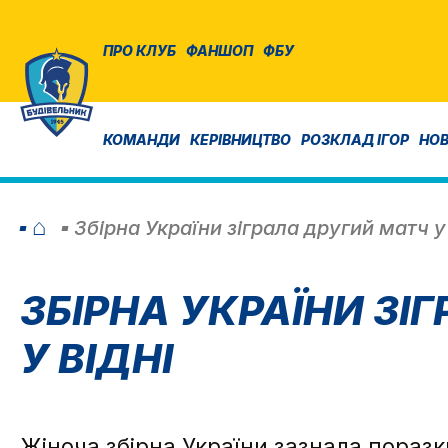
ПРО КЛУБ
ФАНШОП
ФБУ
КОМАНДИ
КЕРІВНИЦТВО
РОЗКЛАД ІГОР
НО
⌂
Збірна України зіграла другий матч у 
ЗБІРНА УКРАЇНИ ЗІГ
У ВІДНІ
Жіноча збірна України зазнала поразки 