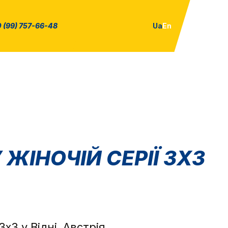
 (99) 757-66-48
Ua
En
 ЖІНОЧІЙ СЕРІЇ 3Х3
х3 у Відні, Австрія.