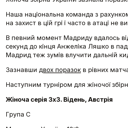
Наша національна команда з рахунком
на захист в цій грі і часто в атаці не
В певний момент Мадриду вдалось віді
секунд до кінця Анжеліка Ляшко в паді
Мадрид теж зумів влучити дальній кид
Зазнавши
двох поразок
в рівних матча
Наступним турніром для жіночої збірно
Жіноча серія 3х3. Відень, Австрія
Група C