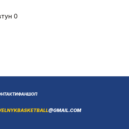
втун 0
ОНТАКТИ
ФАНШОП
VELNYKBASKETBALL
@GMAIL.COM