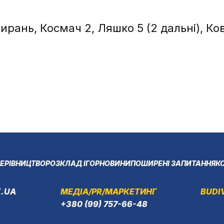
дбирань, Космач 2, Ляшко 5 (2 дальні), Ко
ЕРІВНИЦТВО
РОЗКЛАД ІГОР
НОВИНИ
ПОШИРЕНІ ЗАПИТАННЯ
К
.UA
МЕДІА/PR/МАРКЕТИНГ
BUDI
+380 (99) 757-66-48