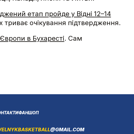
джений етап пройде у Відні 12–14
х триває очікування підтвердження.
т Європи в Бухаресті
. Сам
ОНТАКТИ
ФАНШОП
VELNYKBASKETBALL
@GMAIL.COM