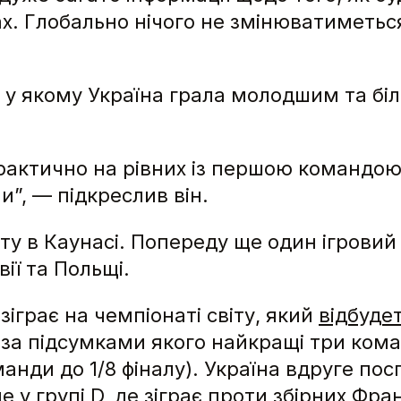
ірах. Глобально нічого не змінюватиметьс
, у якому Україна грала молодшим та 
практично на рівних із першою командою
и”, — підкреслив він.
ту в Каунасі. Попереду ще один ігровий
ії та Польщі.
іграє на чемпіонаті світу, який
відбуде
 за підсумками якого найкращі три ко
анди до 1/8 фіналу). Україна вдруге посп
у групі D, де зіграє проти збірних Фран