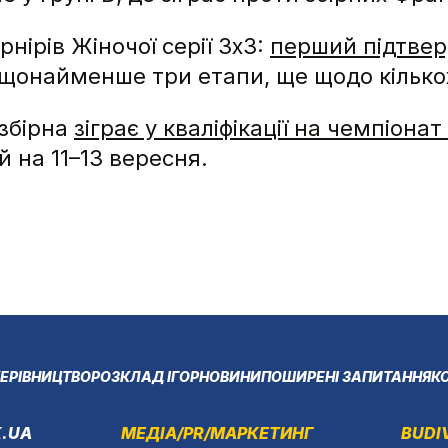
рнірів Жіночої серії 3х3:
перший підтвер
о щонайменше три етапи, ще щодо кілько
 збірна
зіграє у кваліфікації на чемпіона
 на 11–13 вересня.
ЕРІВНИЦТВО
РОЗКЛАД ІГОР
НОВИНИ
ПОШИРЕНІ ЗАПИТАННЯ
К
.UA
МЕДІА/PR/МАРКЕТИНГ
BUDI