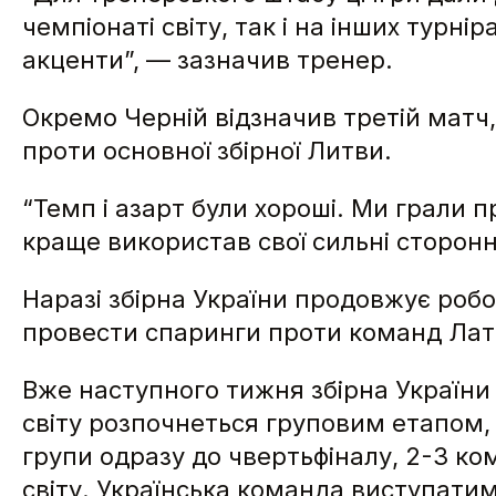
чемпіонаті світу, так і на інших турн
акценти”, — зазначив тренер.
Окремо Черній відзначив третій матч
проти основної збірної Литви.
“Темп і азарт були хороші. Ми грали 
краще використав свої сильні сторонн
Наразі збірна України продовжує робо
провести спаринги проти команд Латв
Вже наступного тижня збірна України з
світу розпочнеться груповим етапом,
групи одразу до чвертьфіналу, 2-3 ком
світу. Українська команда виступатиме 