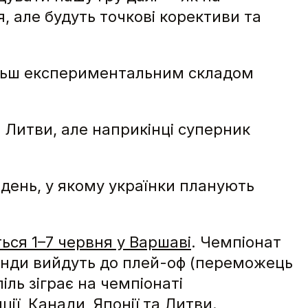
я, але будуть точкові корективи та
більш експериментальним складом
 Литви, але наприкінці суперник
 день, у якому українки планують
ться 1–7 червня у Варшаві
. Чемпіонат
манди вийдуть до плей-оф (переможець
іль зіграє на чемпіонаті
ції, Канади, Японії та Литви.