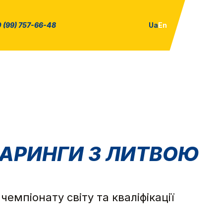
 (99) 757-66-48
Ua
En
СПАРИНГИ З ЛИТВОЮ
емпіонату світу та кваліфікації