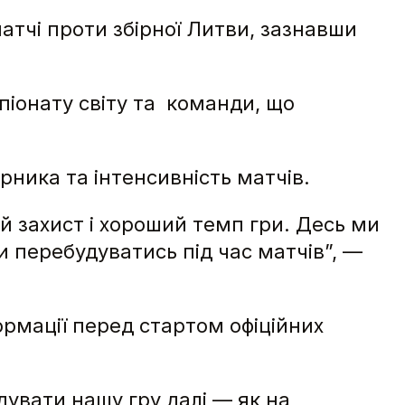
атчі проти збірної Литви, зазнавши
мпіонату світу та команди, що
рника та інтенсивність матчів.
й захист і хороший темп гри. Десь ми
ли перебудуватись під час матчів”, —
ормації перед стартом офіційних
дувати нашу гру далі — як на