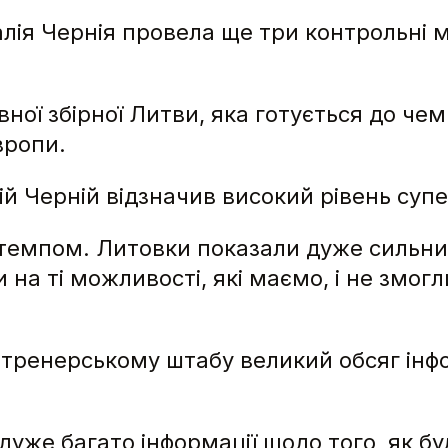
алія Чернія провела ще три контрольні м
ної збірної Литви, яка готується до че
вропи.
ій Черній відзначив високий рівень супе
а темпом. Литовки показали дуже сильни
 на ті можливості, які маємо, і не змог
 тренерському штабу великий обсяг інф
дуже багато інформації щодо того, як бу