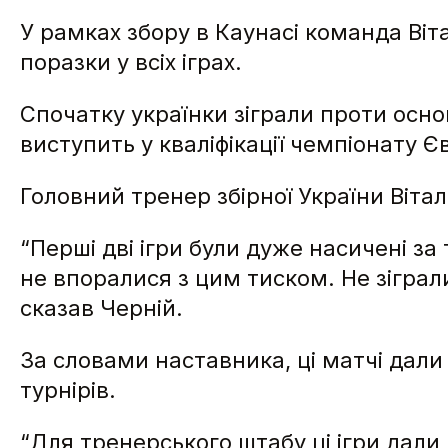
У рамках збору в Каунасі команда Віт
поразки у всіх іграх.
Спочатку українки зіграли проти основ
виступить у кваліфікації чемпіонату Є
Головний тренер збірної України Вітал
“Перші дві ігри були дуже насичені з
не впоралися з цим тиском. Не зіграли
сказав Черній.
За словами наставника, ці матчі дали
турнірів.
“Для тренерського штабу ці ігри дали 