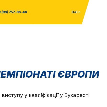
 (99) 757-66-48
Ua
En
 ЧЕМПІОНАТІ ЄВРОПИ
иступу у кваліфікації у Бухаресті