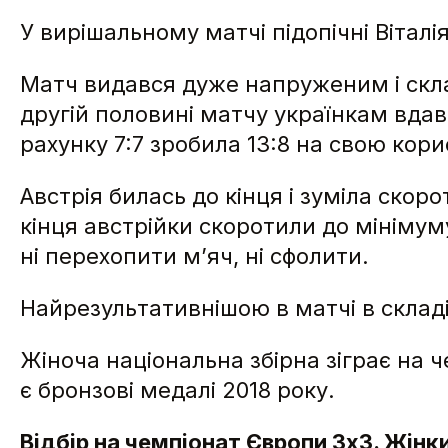
У вирішальному матчі підопічні Віталія
Матч видався дуже напруженим і склад
другій половині матчу українкам вдав
рахунку 7:7 зробила 13:8 на свою кори
Австрія билась до кінця і зуміла скор
кінця австрійки скоротили до мінімум
ні перехопити м’яч, ні сфолити.
Найрезультативнішою в матчі в складі
Жіноча національна збірна зіграє на 
є бронзові медалі 2018 року.
Відбір на чемпіонат Європи 3х3. Жінк