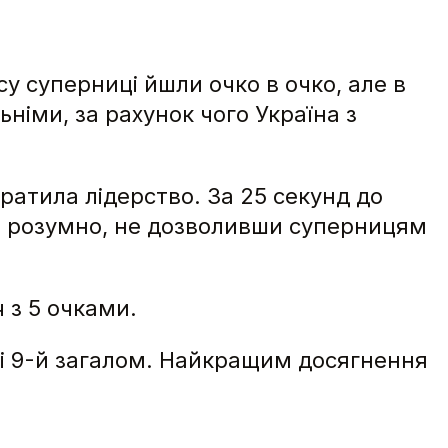
у суперниці йшли очко в очко, але в
німи, за рахунок чого Україна з
тратила лідерство. За 25 секунд до
уже розумно, не дозволивши суперницям
 з 5 очками.
ь і 9-й загалом. Найкращим досягнення