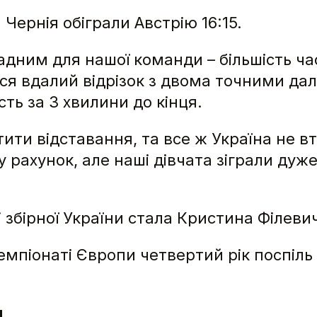
 Чернія обіграли Австрію 16:15.
ним для нашої команди – більшість час
ся вдалий відрізок з двома точними даль
сть за 3 хвилини до кінця.
отити відставання, та все ж Україна не в
у рахунок, але наші дівчата зіграли д
 збірної України стала Кристина Філевич
чемпіонаті Європи четвертий рік поспіл
и