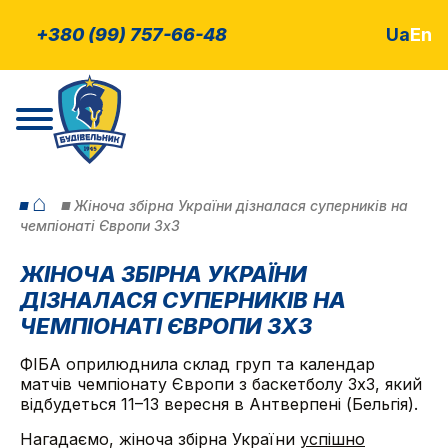
+380 (99) 757-66-48
Ua
En
⌂
Жіноча збірна України дізналася суперників на
чемпіонаті Європи 3х3
ЖІНОЧА ЗБІРНА УКРАЇНИ
ДІЗНАЛАСЯ СУПЕРНИКІВ НА
ЧЕМПІОНАТІ ЄВРОПИ 3Х3
ФІБА оприлюднила склад груп та календар
матчів чемпіонату Європи з баскетболу 3х3, який
відбудеться 11–13 вересня в Антверпені (Бельгія).
Нагадаємо, жіноча збірна України
успішно